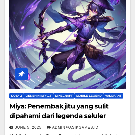
DOTA 2
GENSHIN IMPACT
MINECRAFT
MOBILE LEGEND
VALORANT
Miya: Penembak jitu yang sulit
dipahami dari legenda seluler
JUNE 5, 2025
ADMIN@ASIKGAMES.ID