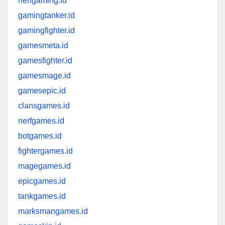
nerfgaming.id
gamingtanker.id
gamingfighter.id
gamesmeta.id
gamesfighter.id
gamesmage.id
gamesepic.id
clansgames.id
nerfgames.id
botgames.id
fightergames.id
magegames.id
epicgames.id
tankgames.id
marksmangames.id