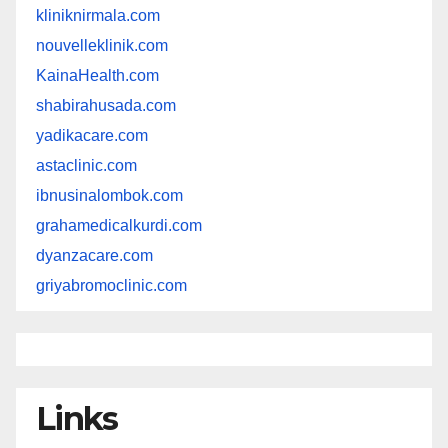
kliniknirmala.com
nouvelleklinik.com
KainaHealth.com
shabirahusada.com
yadikacare.com
astaclinic.com
ibnusinalombok.com
grahamedicalkurdi.com
dyanzacare.com
griyabromoclinic.com
Links