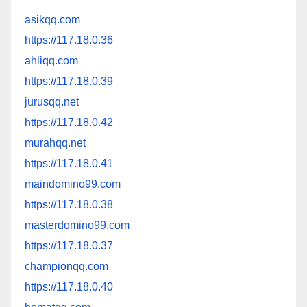
asikqq.com
https://117.18.0.36
ahliqq.com
https://117.18.0.39
jurusqq.net
https://117.18.0.42
murahqq.net
https://117.18.0.41
maindomino99.com
https://117.18.0.38
masterdomino99.com
https://117.18.0.37
championqq.com
https://117.18.0.40