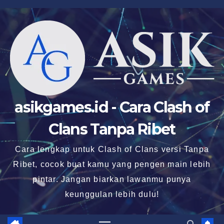
Skip
to
content
asikgames.id - Cara Clash of
Clans Tanpa Ribet
Cara lengkap untuk Clash of Clans versi Tanpa
Ribet, cocok buat kamu yang pengen main lebih
pintar. Jangan biarkan lawanmu punya
keunggulan lebih dulu!