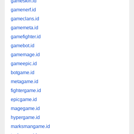
gameskin.id
gamenerf.id
gameclans.id
gamemeta.id
gamefighter.id
gamebot.id
gamemage.id
gameepic.id
botgame.id
metagame.id
fightergame.id
epicgame.id
magegame.id
hypergame.id
marksmangame.id