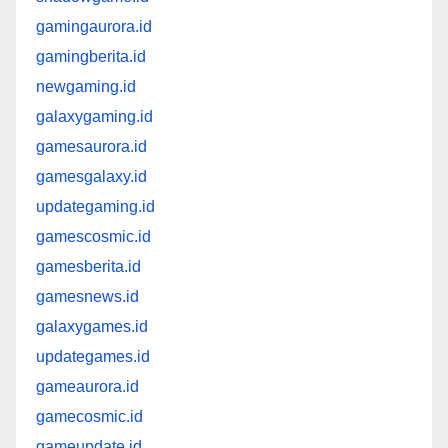
gamingaurora.id
gamingberita.id
newgaming.id
galaxygaming.id
gamesaurora.id
gamesgalaxy.id
updategaming.id
gamescosmic.id
gamesberita.id
gamesnews.id
galaxygames.id
updategames.id
gameaurora.id
gamecosmic.id
gameupdate.id