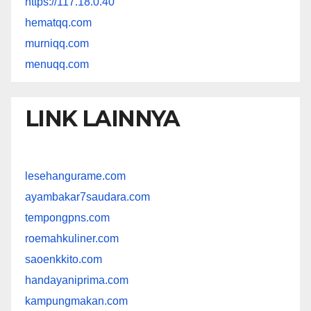
https://117.18.0.40
hematqq.com
murniqq.com
menuqq.com
LINK LAINNYA
lesehangurame.com
ayambakar7saudara.com
tempongpns.com
roemahkuliner.com
saoenkkito.com
handayaniprima.com
kampungmakan.com