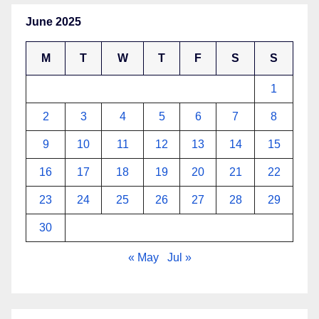
June 2025
M
T
W
T
F
S
S
1
2
3
4
5
6
7
8
9
10
11
12
13
14
15
16
17
18
19
20
21
22
23
24
25
26
27
28
29
30
« May
Jul »