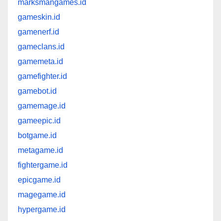
marksmangames.id
gameskin.id
gamenerf.id
gameclans.id
gamemeta.id
gamefighter.id
gamebot.id
gamemage.id
gameepic.id
botgame.id
metagame.id
fightergame.id
epicgame.id
magegame.id
hypergame.id