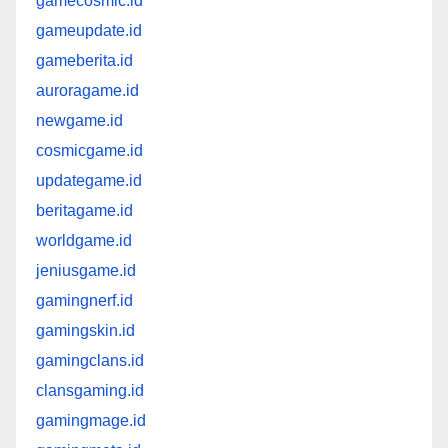
gamecosmic.id
gameupdate.id
gameberita.id
auroragame.id
newgame.id
cosmicgame.id
updategame.id
beritagame.id
worldgame.id
jeniusgame.id
gamingnerf.id
gamingskin.id
gamingclans.id
clansgaming.id
gamingmage.id