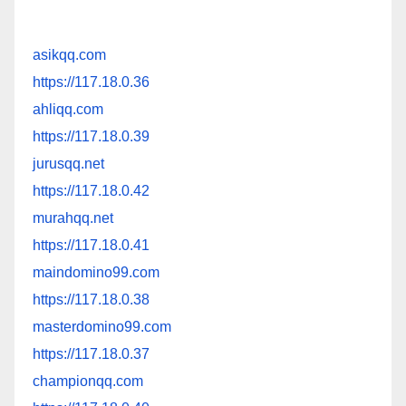
asikqq.com
https://117.18.0.36
ahliqq.com
https://117.18.0.39
jurusqq.net
https://117.18.0.42
murahqq.net
https://117.18.0.41
maindomino99.com
https://117.18.0.38
masterdomino99.com
https://117.18.0.37
championqq.com