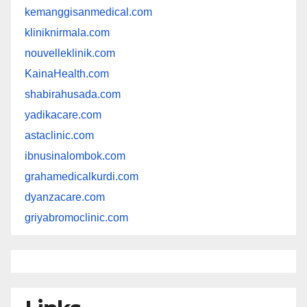
kemanggisanmedical.com
kliniknirmala.com
nouvelleklinik.com
KainaHealth.com
shabirahusada.com
yadikacare.com
astaclinic.com
ibnusinalombok.com
grahamedicalkurdi.com
dyanzacare.com
griyabromoclinic.com