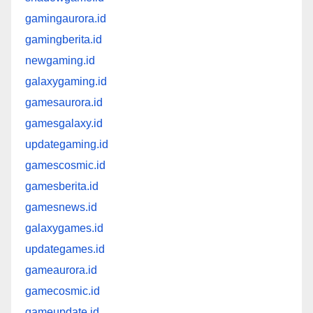
gamingaurora.id
gamingberita.id
newgaming.id
galaxygaming.id
gamesaurora.id
gamesgalaxy.id
updategaming.id
gamescosmic.id
gamesberita.id
gamesnews.id
galaxygames.id
updategames.id
gameaurora.id
gamecosmic.id
gameupdate.id