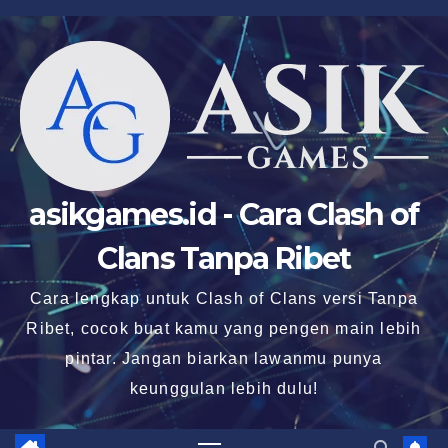
Skip
to
content
asikgames.id - Cara Clash of
Clans Tanpa Ribet
Cara lengkap untuk Clash of Clans versi Tanpa
Ribet, cocok buat kamu yang pengen main lebih
pintar. Jangan biarkan lawanmu punya
keunggulan lebih dulu!