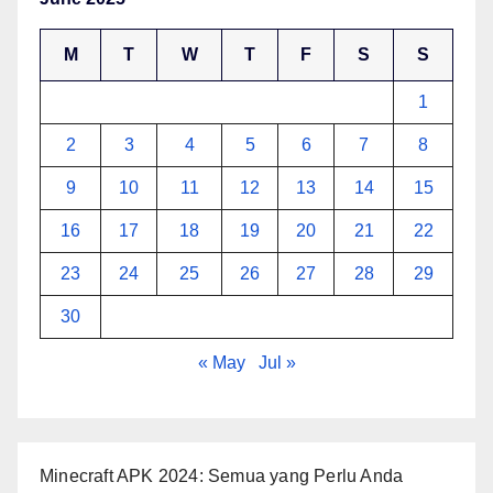
M
T
W
T
F
S
S
1
2
3
4
5
6
7
8
9
10
11
12
13
14
15
16
17
18
19
20
21
22
23
24
25
26
27
28
29
30
« May
Jul »
Minecraft APK 2024: Semua yang Perlu Anda