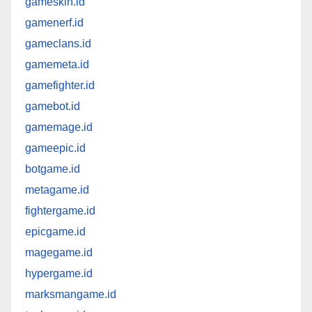
gameskin.id
gamenerf.id
gameclans.id
gamemeta.id
gamefighter.id
gamebot.id
gamemage.id
gameepic.id
botgame.id
metagame.id
fightergame.id
epicgame.id
magegame.id
hypergame.id
marksmangame.id