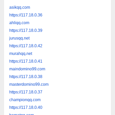
asikqq.com
https://117.18.0.36
ahliqq.com
https://117.18.0.39
jurusqq.net
https://117.18.0.42
murahqq.net
https://117.18.0.41
maindomino99.com
https://117.18.0.38
masterdomino99.com
https://117.18.0.37
championqq.com
https://117.18.0.40