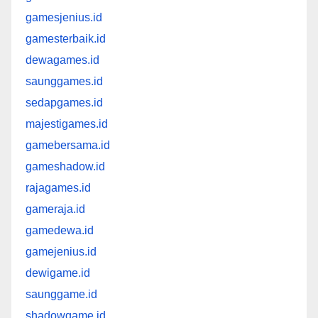
gamesjenius.id
gamesterbaik.id
dewagames.id
saunggames.id
sedapgames.id
majestigames.id
gamebersama.id
gameshadow.id
rajagames.id
gameraja.id
gamedewa.id
gamejenius.id
dewigame.id
saunggame.id
shadowgame.id