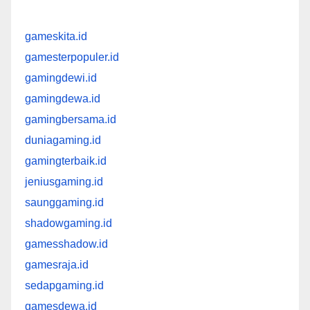
gameskita.id
gamesterpopuler.id
gamingdewi.id
gamingdewa.id
gamingbersama.id
duniagaming.id
gamingterbaik.id
jeniusgaming.id
saunggaming.id
shadowgaming.id
gamesshadow.id
gamesraja.id
sedapgaming.id
gamesdewa.id