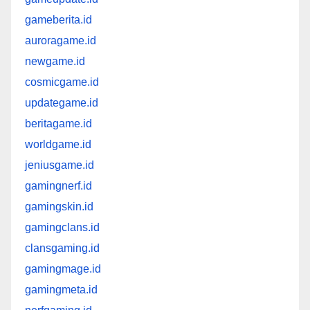
gameberita.id
auroragame.id
newgame.id
cosmicgame.id
updategame.id
beritagame.id
worldgame.id
jeniusgame.id
gamingnerf.id
gamingskin.id
gamingclans.id
clansgaming.id
gamingmage.id
gamingmeta.id