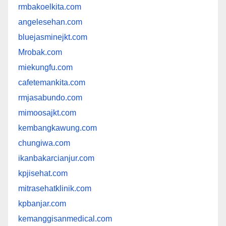
rmbakoelkita.com
angelesehan.com
bluejasminejkt.com
Mrobak.com
miekungfu.com
cafetemankita.com
rmjasabundo.com
mimoosajkt.com
kembangkawung.com
chungiwa.com
ikanbakarcianjur.com
kpjisehat.com
mitrasehatklinik.com
kpbanjar.com
kemanggisanmedical.com