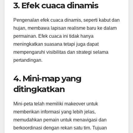
3. Efek cuaca dinamis
Pengenalan efek cuaca dinamis, seperti kabut dan
hujan, membawa lapisan realisme baru ke dalam
permainan. Efek cuaca ini tidak hanya
meningkatkan suasana tetapi juga dapat
mempengaruhi visibilitas dan strategi selama
pertandingan.
4. Mini-map yang
ditingkatkan
Mini-peta telah memiliki makeover untuk
memberikan informasi yang lebih jelas,
memudahkan pemain untuk menavigasi dan
berkoordinasi dengan rekan satu tim. Tujuan