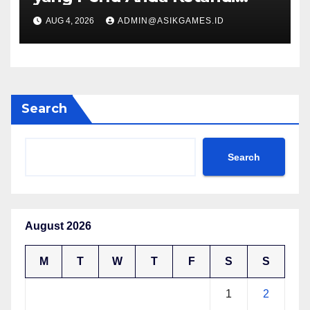
untuk Pengalaman Bermain
AUG 4, 2026
ADMIN@ASIKGAMES.ID
Game Terbaik
Search
Search
August 2026
M
T
W
T
F
S
S
1
2