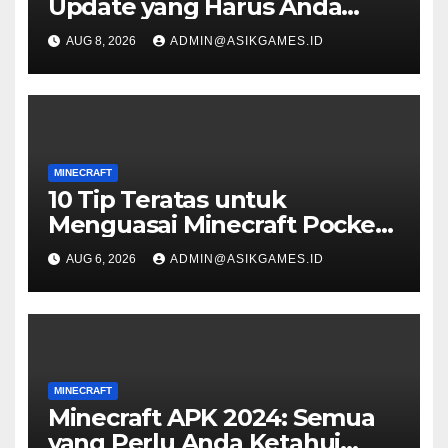
Update yang Harus Anda
Coba
AUG 8, 2026
ADMIN@ASIKGAMES.ID
MINECRAFT
10 Tip Teratas untuk
Menguasai Minecraft Pocket
Edition
AUG 6, 2026
ADMIN@ASIKGAMES.ID
MINECRAFT
Minecraft APK 2024: Semua
yang Perlu Anda Ketahui