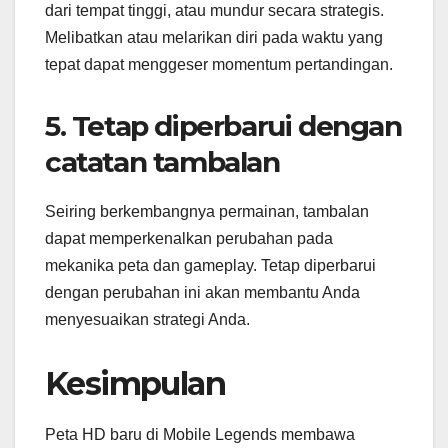
dari tempat tinggi, atau mundur secara strategis.
Melibatkan atau melarikan diri pada waktu yang
tepat dapat menggeser momentum pertandingan.
5. Tetap diperbarui dengan
catatan tambalan
Seiring berkembangnya permainan, tambalan
dapat memperkenalkan perubahan pada
mekanika peta dan gameplay. Tetap diperbarui
dengan perubahan ini akan membantu Anda
menyesuaikan strategi Anda.
Kesimpulan
Peta HD baru di Mobile Legends membawa