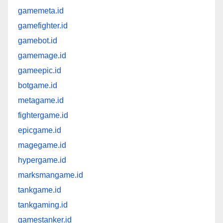
gamemeta.id
gamefighter.id
gamebot.id
gamemage.id
gameepic.id
botgame.id
metagame.id
fightergame.id
epicgame.id
magegame.id
hypergame.id
marksmangame.id
tankgame.id
tankgaming.id
gamestanker.id