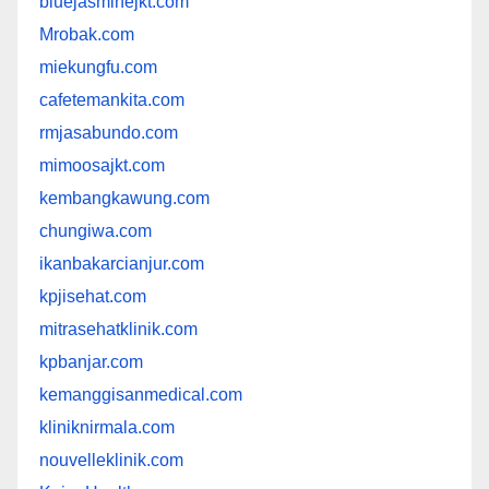
bluejasminejkt.com
Mrobak.com
miekungfu.com
cafetemankita.com
rmjasabundo.com
mimoosajkt.com
kembangkawung.com
chungiwa.com
ikanbakarcianjur.com
kpjisehat.com
mitrasehatklinik.com
kpbanjar.com
kemanggisanmedical.com
kliniknirmala.com
nouvelleklinik.com