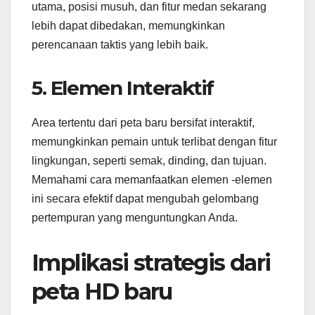
utama, posisi musuh, dan fitur medan sekarang
lebih dapat dibedakan, memungkinkan
perencanaan taktis yang lebih baik.
5. Elemen Interaktif
Area tertentu dari peta baru bersifat interaktif,
memungkinkan pemain untuk terlibat dengan fitur
lingkungan, seperti semak, dinding, dan tujuan.
Memahami cara memanfaatkan elemen -elemen
ini secara efektif dapat mengubah gelombang
pertempuran yang menguntungkan Anda.
Implikasi strategis dari
peta HD baru