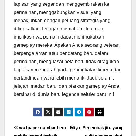
lapisan yang segar dan menggembirakan ke
permainan, menggabungkan visual yang
menakjubkan dengan peluang strategis yang
ditingkatkan. Dengan memahami fitur dan
implikasinya, pemain dapat meningkatkan
gameplay mereka. Apakah Anda seorang veteran
berpengalaman atau pendatang baru dalam
permainan, menguasai peta baru tidak diragukan
lagi akan mengarah pada peningkatan kinerja dan
pertandingan yang lebih menarik. Jadi, selami,
jelajahi medan baru, dan biarkan gameplay Anda
bersinar di dunia baru legenda seluler baru ini!
Post
wallpaper gambar hero
Miya: Penembak jitu yang
mobile legend terbaik
sulit dipahami dari