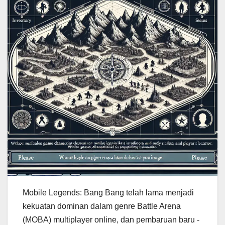
Mobile Legends: Bang Bang telah lama menjadi
kekuatan dominan dalam genre Battle Arena
(MOBA) multiplayer online, dan pembaruan baru -