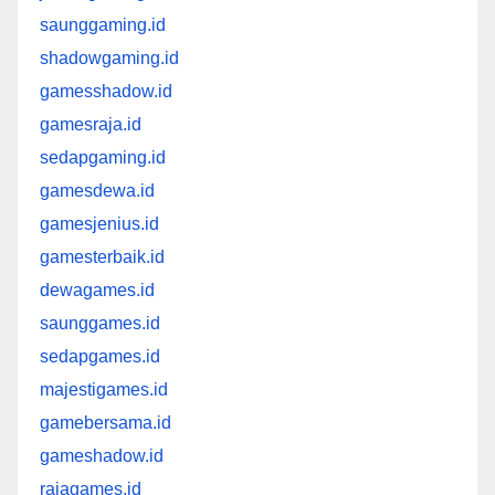
saunggaming.id
shadowgaming.id
gamesshadow.id
gamesraja.id
sedapgaming.id
gamesdewa.id
gamesjenius.id
gamesterbaik.id
dewagames.id
saunggames.id
sedapgames.id
majestigames.id
gamebersama.id
gameshadow.id
rajagames.id