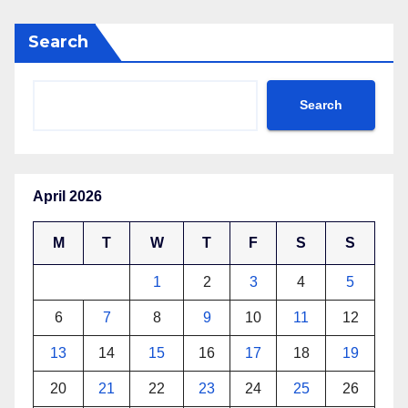
Search
Search
April 2026
M
T
W
T
F
S
S
1
2
3
4
5
6
7
8
9
10
11
12
13
14
15
16
17
18
19
20
21
22
23
24
25
26