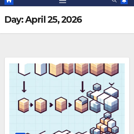
Day:
April 25, 2026