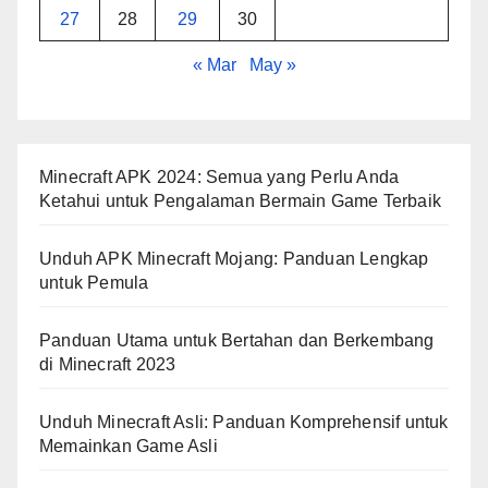
27
28
29
30
« Mar
May »
Minecraft APK 2024: Semua yang Perlu Anda
Ketahui untuk Pengalaman Bermain Game Terbaik
Unduh APK Minecraft Mojang: Panduan Lengkap
untuk Pemula
Panduan Utama untuk Bertahan dan Berkembang
di Minecraft 2023
Unduh Minecraft Asli: Panduan Komprehensif untuk
Memainkan Game Asli