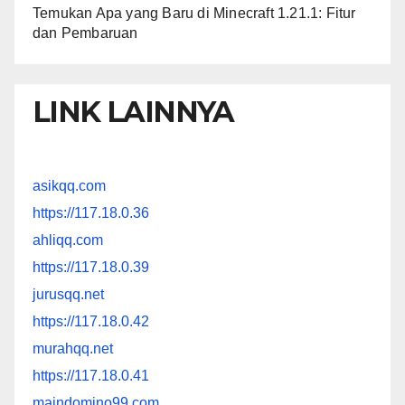
Temukan Apa yang Baru di Minecraft 1.21.1: Fitur
dan Pembaruan
LINK LAINNYA
asikqq.com
https://117.18.0.36
ahliqq.com
https://117.18.0.39
jurusqq.net
https://117.18.0.42
murahqq.net
https://117.18.0.41
maindomino99.com