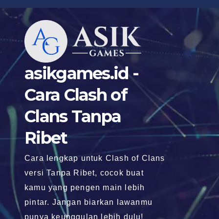
Skip
to
content
asikgames.id -
Cara Clash of
Clans Tanpa
Ribet
Cara lengkap untuk Clash of Clans
versi Tanpa Ribet, cocok buat
kamu yang pengen main lebih
pintar. Jangan biarkan lawanmu
punya keunggulan lebih dulu!