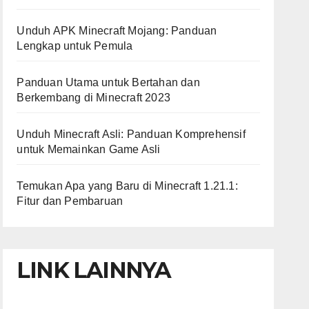
Unduh APK Minecraft Mojang: Panduan
Lengkap untuk Pemula
Panduan Utama untuk Bertahan dan
Berkembang di Minecraft 2023
Unduh Minecraft Asli: Panduan Komprehensif
untuk Memainkan Game Asli
Temukan Apa yang Baru di Minecraft 1.21.1:
Fitur dan Pembaruan
LINK LAINNYA