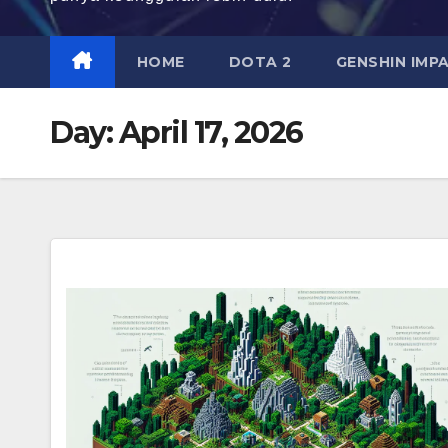
HOME
DOTA 2
GENSHIN IMP
Day:
April 17, 2026