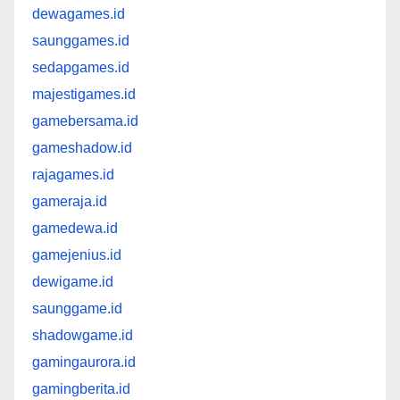
dewagames.id
saunggames.id
sedapgames.id
majestigames.id
gamebersama.id
gameshadow.id
rajagames.id
gameraja.id
gamedewa.id
gamejenius.id
dewigame.id
saunggame.id
shadowgame.id
gamingaurora.id
gamingberita.id