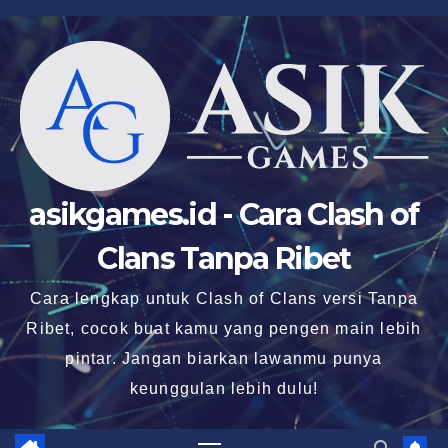
Skip
to
content
asikgames.id - Cara Clash of
Clans Tanpa Ribet
Cara lengkap untuk Clash of Clans versi Tanpa
Ribet, cocok buat kamu yang pengen main lebih
pintar. Jangan biarkan lawanmu punya
keunggulan lebih dulu!