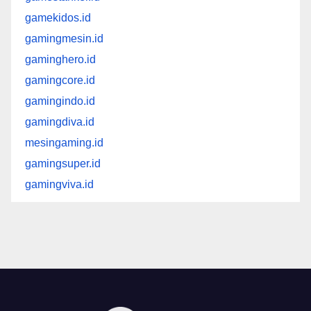
gamekidos.id
gamingmesin.id
gaminghero.id
gamingcore.id
gamingindo.id
gamingdiva.id
mesingaming.id
gamingsuper.id
gamingviva.id