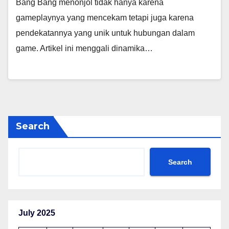
Bang Bang menonjol tidak hanya karena
gameplaynya yang mencekam tetapi juga karena
pendekatannya yang unik untuk hubungan dalam
game. Artikel ini menggali dinamika…
Search
Search
July 2025