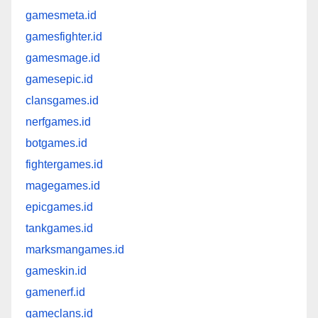
gamesmeta.id
gamesfighter.id
gamesmage.id
gamesepic.id
clansgames.id
nerfgames.id
botgames.id
fightergames.id
magegames.id
epicgames.id
tankgames.id
marksmangames.id
gameskin.id
gamenerf.id
gameclans.id