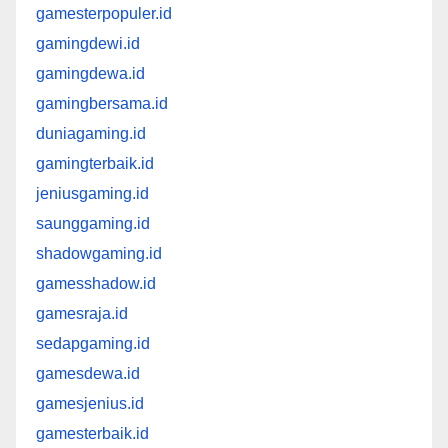
gamesterpopuler.id
gamingdewi.id
gamingdewa.id
gamingbersama.id
duniagaming.id
gamingterbaik.id
jeniusgaming.id
saunggaming.id
shadowgaming.id
gamesshadow.id
gamesraja.id
sedapgaming.id
gamesdewa.id
gamesjenius.id
gamesterbaik.id