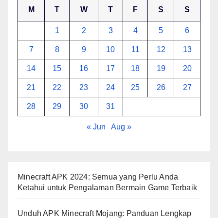
M
T
W
T
F
S
S
1
2
3
4
5
6
7
8
9
10
11
12
13
14
15
16
17
18
19
20
21
22
23
24
25
26
27
28
29
30
31
« Jun
Aug »
Minecraft APK 2024: Semua yang Perlu Anda
Ketahui untuk Pengalaman Bermain Game Terbaik
Unduh APK Minecraft Mojang: Panduan Lengkap