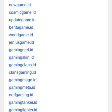
newgame.id
cosmicgame.id
updategame.id
beritagame.id
worldgame.id
jeniusgame.id
gamingnerf.id
gamingskin.id
gamingclans.id
clansgaming.id
gamingmage.id
gamingmeta.id
nerfgaming.id
gamingtanker.id
gamingfighter.id