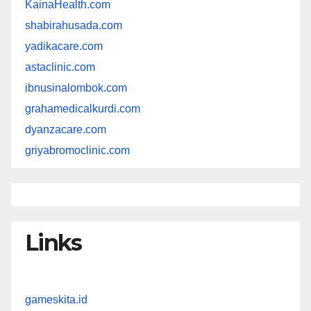
KainaHealth.com
shabirahusada.com
yadikacare.com
astaclinic.com
ibnusinalombok.com
grahamedicalkurdi.com
dyanzacare.com
griyabromoclinic.com
Links
gameskita.id