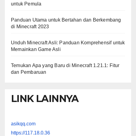
untuk Pemula
Panduan Utama untuk Bertahan dan Berkembang
di Minecraft 2023
Unduh Minecraft Asli: Panduan Komprehensif untuk
Memainkan Game Asli
Temukan Apa yang Baru di Minecraft 1.21.1: Fitur
dan Pembaruan
LINK LAINNYA
asikqq.com
https://117.18.0.36