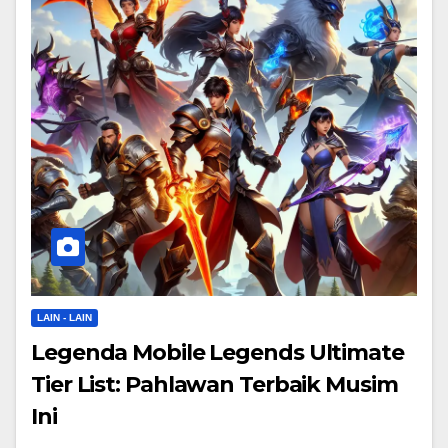
LAIN - LAIN
Legenda Mobile Legends Ultimate
Tier List: Pahlawan Terbaik Musim
Ini