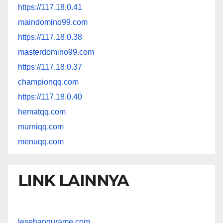
https://117.18.0.41
maindomino99.com
https://117.18.0.38
masterdomino99.com
https://117.18.0.37
championqq.com
https://117.18.0.40
hematqq.com
murniqq.com
menuqq.com
LINK LAINNYA
lesehangurame.com