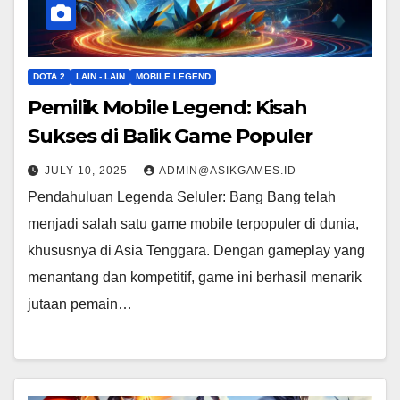
DOTA 2
LAIN - LAIN
MOBILE LEGEND
Pemilik Mobile Legend: Kisah
Sukses di Balik Game Populer
JULY 10, 2025
ADMIN@ASIKGAMES.ID
Pendahuluan Legenda Seluler: Bang Bang telah
menjadi salah satu game mobile terpopuler di dunia,
khususnya di Asia Tenggara. Dengan gameplay yang
menantang dan kompetitif, game ini berhasil menarik
jutaan pemain…