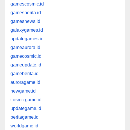
gamescosmic.id
gamesberita.id
gamesnews.id
galaxygames.id
updategames.id
gameaurora.id
gamecosmic.id
gameupdate.id
gameberita.id
auroragame.id
newgame.id
cosmicgame.id
updategame.id
beritagame.id
worldgame.id