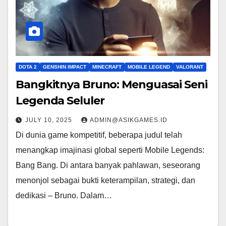
DOTA 2
GENSHIN IMPACT
MINECRAFT
MOBILE LEGEND
VALORANT
Bangkitnya Bruno: Menguasai Seni
Legenda Seluler
JULY 10, 2025
ADMIN@ASIKGAMES.ID
Di dunia game kompetitif, beberapa judul telah
menangkap imajinasi global seperti Mobile Legends:
Bang Bang. Di antara banyak pahlawan, seseorang
menonjol sebagai bukti keterampilan, strategi, dan
dedikasi – Bruno. Dalam…