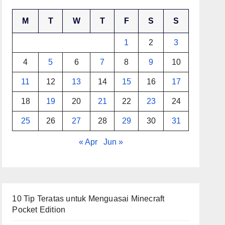
M
T
W
T
F
S
S
1
2
3
4
5
6
7
8
9
10
11
12
13
14
15
16
17
18
19
20
21
22
23
24
25
26
27
28
29
30
31
« Apr
Jun »
10 Tip Teratas untuk Menguasai Minecraft
Pocket Edition