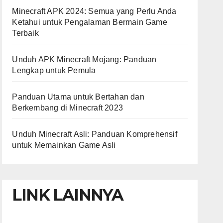
Minecraft APK 2024: Semua yang Perlu Anda
Ketahui untuk Pengalaman Bermain Game
Terbaik
Unduh APK Minecraft Mojang: Panduan
Lengkap untuk Pemula
Panduan Utama untuk Bertahan dan
Berkembang di Minecraft 2023
Unduh Minecraft Asli: Panduan Komprehensif
untuk Memainkan Game Asli
LINK LAINNYA