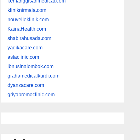
kemanggisanmedical.com
kliniknirmala.com
nouvelleklinik.com
KainaHealth.com
shabirahusada.com
yadikacare.com
astaclinic.com
ibnusinalombok.com
grahamedicalkurdi.com
dyanzacare.com
griyabromoclinic.com