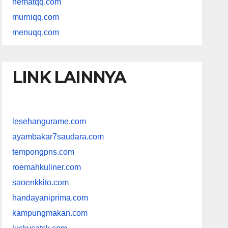
hematqq.com
murniqq.com
menuqq.com
LINK LAINNYA
lesehangurame.com
ayambakar7saudara.com
tempongpns.com
roemahkuliner.com
saoenkkito.com
handayaniprima.com
kampungmakan.com