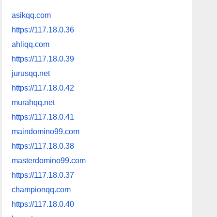
asikqq.com
https://117.18.0.36
ahliqq.com
https://117.18.0.39
jurusqq.net
https://117.18.0.42
murahqq.net
https://117.18.0.41
maindomino99.com
https://117.18.0.38
masterdomino99.com
https://117.18.0.37
championqq.com
https://117.18.0.40