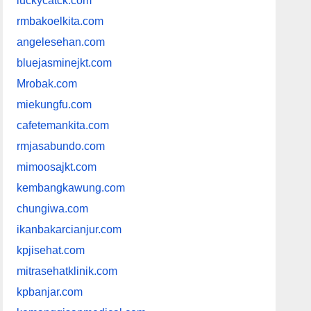
luckycatck.com
rmbakoelkita.com
angelesehan.com
bluejasminejkt.com
Mrobak.com
miekungfu.com
cafetemankita.com
rmjasabundo.com
mimoosajkt.com
kembangkawung.com
chungiwa.com
ikanbakarcianjur.com
kpjisehat.com
mitrasehatklinik.com
kpbanjar.com