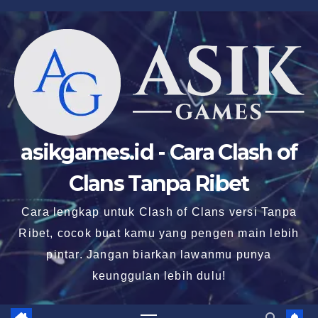
Skip
to
content
asikgames.id - Cara Clash of
Clans Tanpa Ribet
Cara lengkap untuk Clash of Clans versi Tanpa
Ribet, cocok buat kamu yang pengen main lebih
pintar. Jangan biarkan lawanmu punya
keunggulan lebih dulu!