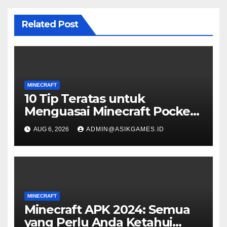
Related Post
MINECRAFT
10 Tip Teratas untuk
Menguasai Minecraft Pocket
Edition
AUG 6, 2026
ADMIN@ASIKGAMES.ID
MINECRAFT
Minecraft APK 2024: Semua
yang Perlu Anda Ketahui