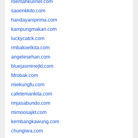
roemahkuliner.com
saoenkkito.com
handayaniprima.com
kampungmakan.com
luckycatck.com
rmbakoelkita.com
angelesehan.com
bluejasminejkt.com
Mrobak.com
miekungfu.com
cafetemankita.com
rmjasabundo.com
mimoosajkt.com
kembangkawung.com
chungiwa.com