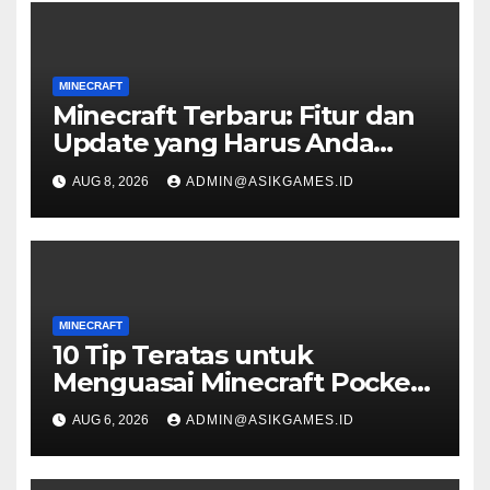
MINECRAFT
Minecraft Terbaru: Fitur dan
Update yang Harus Anda
Coba
AUG 8, 2026
ADMIN@ASIKGAMES.ID
MINECRAFT
10 Tip Teratas untuk
Menguasai Minecraft Pocket
Edition
AUG 6, 2026
ADMIN@ASIKGAMES.ID