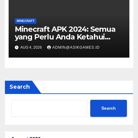
MINECRAFT
Minecraft APK 2024: Semua
yang Perlu Anda Ketahui
untuk Pengalaman Bermain
AUG 4, 2026
ADMIN@ASIKGAMES.ID
Game Terbaik
Search
Search