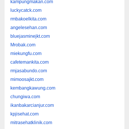
kampungmakan.com
luckycatck.com
rmbakoelkita.com
angelesehan.com
bluejasminejkt.com
Mrobak.com
miekungfu.com
cafetemankita.com
rmjasabundo.com
mimoosajkt.com
kembangkawung.com
chungiwa.com
ikanbakarcianjur.com
kpjisehat.com
mitrasehatklinik.com