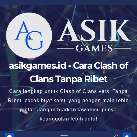
Skip
to
content
asikgames.id - Cara Clash of
Clans Tanpa Ribet
Cara lengkap untuk Clash of Clans versi Tanpa
Ribet, cocok buat kamu yang pengen main lebih
pintar. Jangan biarkan lawanmu punya
keunggulan lebih dulu!