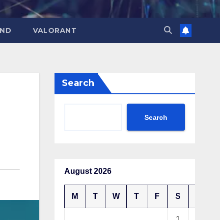
END
VALORANT
Search
Search
August 2026
M
T
W
T
F
S
S
1
2