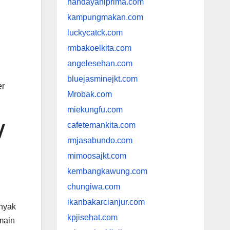
handayaniprima.com
kampungmakan.com
luckycatck.com
rmbakoelkita.com
angelesehan.com
bluejasminejkt.com
er
Mrobak.com
miekungfu.com
cafetemankita.com
/
rmjasabundo.com
mimoosajkt.com
kembangkawung.com
chungiwa.com
ikanbakarcianjur.com
anyak
kpjisehat.com
main