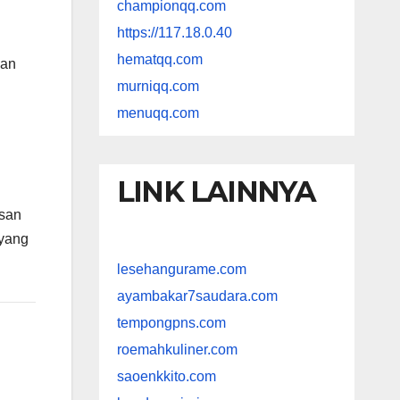
championqq.com
https://117.18.0.40
hematqq.com
kan
murniqq.com
menuqq.com
LINK LAINNYA
usan
 yang
lesehangurame.com
ayambakar7saudara.com
tempongpns.com
roemahkuliner.com
saoenkkito.com