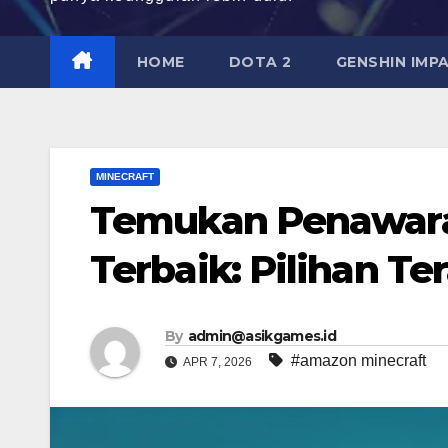
HOME
DOTA 2
GENSHIN IMP
MINECRAFT
Temukan Penawara
Terbaik: Pilihan T
By
admin@asikgames.id
#amazon minecraft
APR 7, 2026