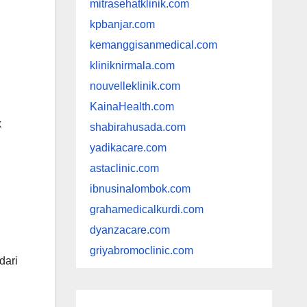
mitrasehatklinik.com
kpbanjar.com
kemanggisanmedical.com
kliniknirmala.com
nouvelleklinik.com
KainaHealth.com
k
shabirahusada.com
yadikacare.com
astaclinic.com
ibnusinalombok.com
grahamedicalkurdi.com
dyanzacare.com
griyabromoclinic.com
dari