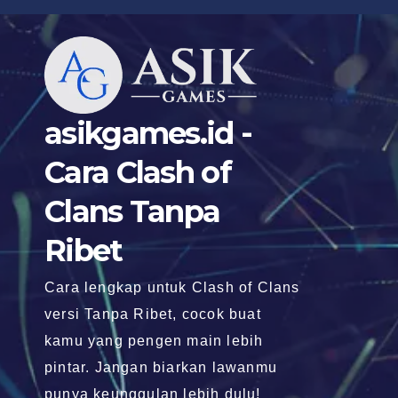
Skip
to
content
asikgames.id -
Cara Clash of
Clans Tanpa
Ribet
Cara lengkap untuk Clash of Clans
versi Tanpa Ribet, cocok buat
kamu yang pengen main lebih
pintar. Jangan biarkan lawanmu
punya keunggulan lebih dulu!