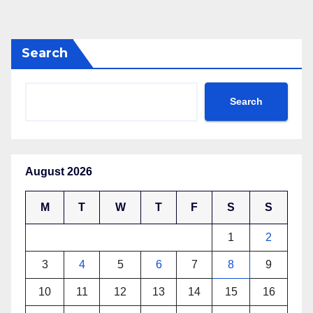
Search
Search
August 2026
M
T
W
T
F
S
S
1
2
3
4
5
6
7
8
9
10
11
12
13
14
15
16