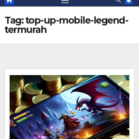
Tag:
top-up-mobile-legend-
termurah