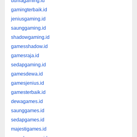
duniagaming.id
gamingterbaik.id
jeniusgaming.id
saunggaming.id
shadowgaming.id
gamesshadow.id
gamesraja.id
sedapgaming.id
gamesdewa.id
gamesjenius.id
gamesterbaik.id
dewagames.id
saunggames.id
sedapgames.id
majestigames.id