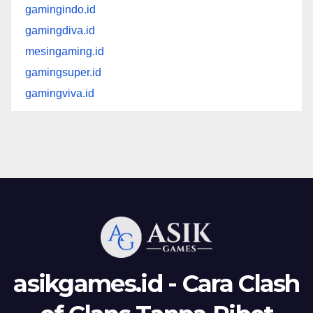
gamingindo.id
gamingdiva.id
mesingaming.id
gamingsuper.id
gamingviva.id
asikgames.id - Cara Clash