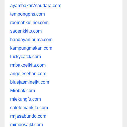
ayambakar7saudara.com
tempongpns.com
roemahkuliner.com
saoenkkito.com
handayaniprima.com
kampungmakan.com
luckycatck.com
rmbakoelkita.com
angelesehan.com
bluejasminejkt.com
Mrobak.com
miekungfu.com
cafetemankita.com
rmjasabundo.com
mimoosajkt.com