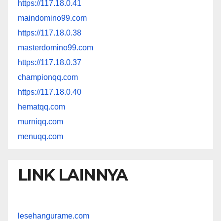
https://117.18.0.41
maindomino99.com
https://117.18.0.38
masterdomino99.com
https://117.18.0.37
championqq.com
https://117.18.0.40
hematqq.com
murniqq.com
menuqq.com
LINK LAINNYA
lesehangurame.com