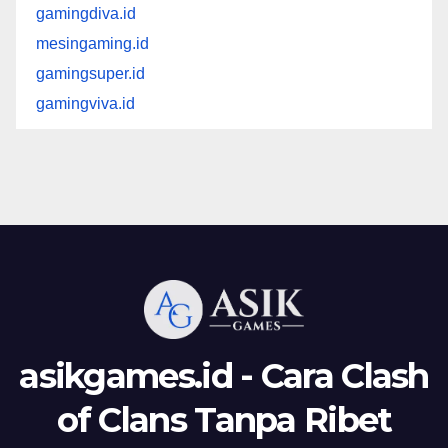
gamingdiva.id
mesingaming.id
gamingsuper.id
gamingviva.id
asikgames.id - Cara Clash
of Clans Tanpa Ribet