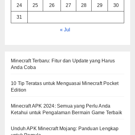
24
25
26
27
28
29
30
31
« Jul
Minecraft Terbaru: Fitur dan Update yang Harus
Anda Coba
10 Tip Teratas untuk Menguasai Minecraft Pocket
Edition
Minecraft APK 2024: Semua yang Perlu Anda
Ketahui untuk Pengalaman Bermain Game Terbaik
Unduh APK Minecraft Mojang: Panduan Lengkap