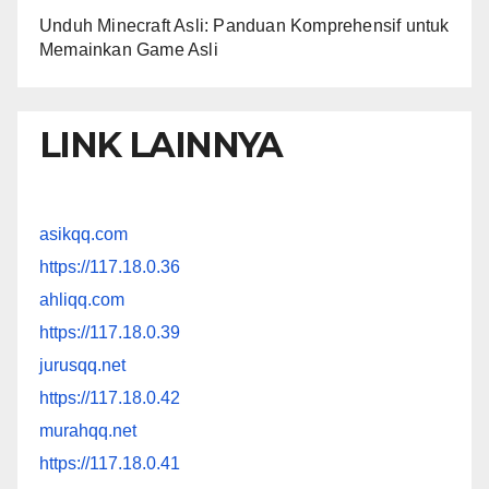
Unduh Minecraft Asli: Panduan Komprehensif untuk
Memainkan Game Asli
LINK LAINNYA
asikqq.com
https://117.18.0.36
ahliqq.com
https://117.18.0.39
jurusqq.net
https://117.18.0.42
murahqq.net
https://117.18.0.41