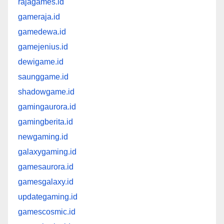
rajagames.id
gameraja.id
gamedewa.id
gamejenius.id
dewigame.id
saunggame.id
shadowgame.id
gamingaurora.id
gamingberita.id
newgaming.id
galaxygaming.id
gamesaurora.id
gamesgalaxy.id
updategaming.id
gamescosmic.id