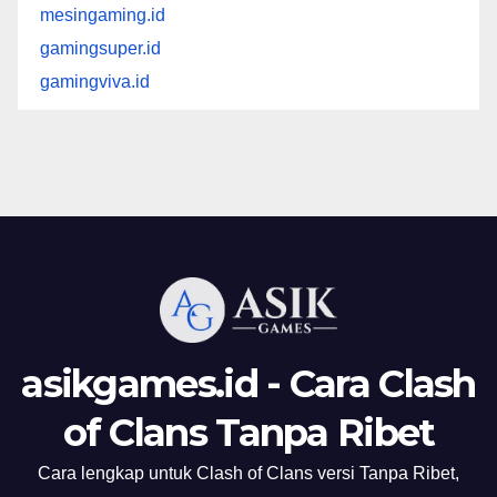
mesingaming.id
gamingsuper.id
gamingviva.id
asikgames.id - Cara Clash
of Clans Tanpa Ribet
Cara lengkap untuk Clash of Clans versi Tanpa Ribet,