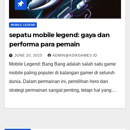
MOBILE LEGEND
sepatu mobile legend: gaya dan
performa para pemain
JUNE 20, 2025
ADMIN@ASIKGAMES.ID
Mobile Legend: Bang Bang adalah salah satu game
mobile paling populer di kalangan gamer di seluruh
dunia. Dalam permainan ini, pemilihan hero dan
strategi permainan sangat penting, tetapi hal yang…