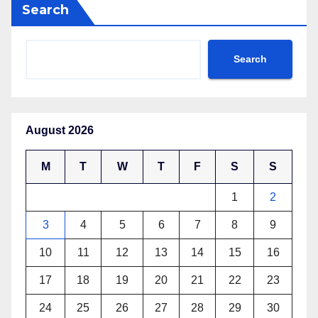
Search
Search
August 2026
M
T
W
T
F
S
S
1
2
3
4
5
6
7
8
9
10
11
12
13
14
15
16
17
18
19
20
21
22
23
24
25
26
27
28
29
30