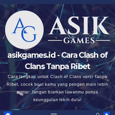
Skip
to
content
asikgames.id - Cara Clash of
Clans Tanpa Ribet
Cara lengkap untuk Clash of Clans versi Tanpa
Ribet, cocok buat kamu yang pengen main lebih
pintar. Jangan biarkan lawanmu punya
keunggulan lebih dulu!