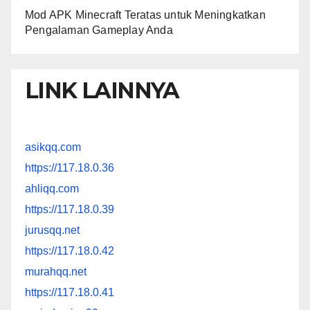
Mod APK Minecraft Teratas untuk Meningkatkan
Pengalaman Gameplay Anda
LINK LAINNYA
asikqq.com
https://117.18.0.36
ahliqq.com
https://117.18.0.39
jurusqq.net
https://117.18.0.42
murahqq.net
https://117.18.0.41