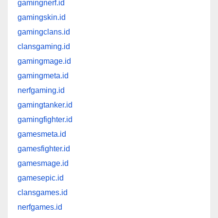
gamingnerf.id
gamingskin.id
gamingclans.id
clansgaming.id
gamingmage.id
gamingmeta.id
nerfgaming.id
gamingtanker.id
gamingfighter.id
gamesmeta.id
gamesfighter.id
gamesmage.id
gamesepic.id
clansgames.id
nerfgames.id