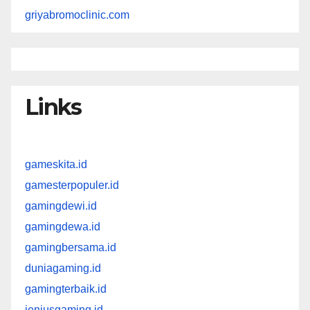
griyabromoclinic.com
Links
gameskita.id
gamesterpopuler.id
gamingdewi.id
gamingdewa.id
gamingbersama.id
duniagaming.id
gamingterbaik.id
jeniusgaming.id