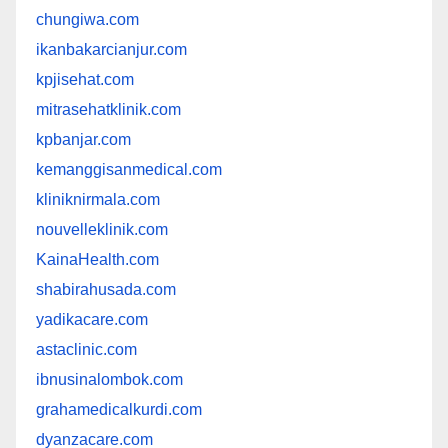
chungiwa.com
ikanbakarcianjur.com
kpjisehat.com
mitrasehatklinik.com
kpbanjar.com
kemanggisanmedical.com
kliniknirmala.com
nouvelleklinik.com
KainaHealth.com
shabirahusada.com
yadikacare.com
astaclinic.com
ibnusinalombok.com
grahamedicalkurdi.com
dyanzacare.com