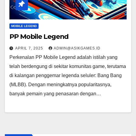
MOBILE LEGEND
PP Mobile Legend
APRIL 7, 2025
ADMIN@ASIKGAMES.ID
Perkenalan PP Mobile Legend adalah istilah yang
telah berdengung di sekitar komunitas game, terutama
di kalangan penggemar legenda seluler: Bang Bang
(MLBB). Dengan meningkatnya popularitasnya,
banyak pemain yang penasaran dengan…