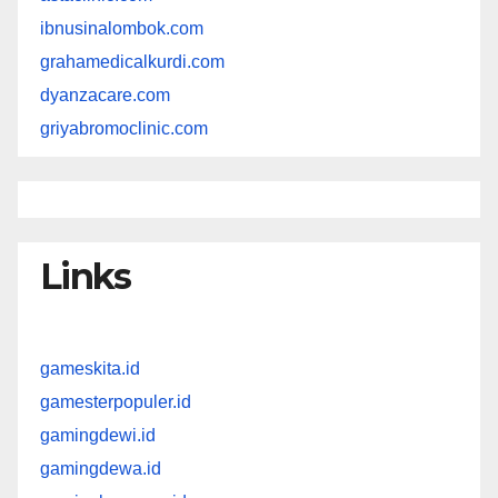
ibnusinalombok.com
grahamedicalkurdi.com
dyanzacare.com
griyabromoclinic.com
Links
gameskita.id
gamesterpopuler.id
gamingdewi.id
gamingdewa.id