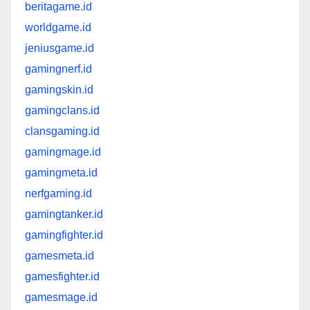
beritagame.id
worldgame.id
jeniusgame.id
gamingnerf.id
gamingskin.id
gamingclans.id
clansgaming.id
gamingmage.id
gamingmeta.id
nerfgaming.id
gamingtanker.id
gamingfighter.id
gamesmeta.id
gamesfighter.id
gamesmage.id