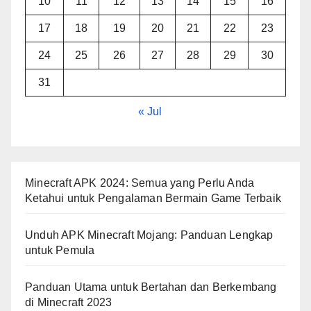
10
11
12
13
14
15
16
17
18
19
20
21
22
23
24
25
26
27
28
29
30
31
« Jul
Minecraft APK 2024: Semua yang Perlu Anda
Ketahui untuk Pengalaman Bermain Game Terbaik
Unduh APK Minecraft Mojang: Panduan Lengkap
untuk Pemula
Panduan Utama untuk Bertahan dan Berkembang
di Minecraft 2023