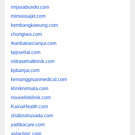
rmjasabundo.com
mimoosajkt.com
kembangkawung.com
chungiwa.com
ikanbakarcianjur.com
kpjisehat.com
mitrasehatklinik.com
kpbanjar.com
kemanggisanmedical.com
kliniknirmala.com
nouvelleklinik.com
KainaHealth.com
shabirahusada.com
yadikacare.com
astaclinic.com