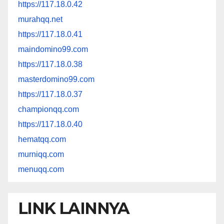
https://117.18.0.42
murahqq.net
https://117.18.0.41
maindomino99.com
https://117.18.0.38
masterdomino99.com
https://117.18.0.37
championqq.com
https://117.18.0.40
hematqq.com
murniqq.com
menuqq.com
LINK LAINNYA