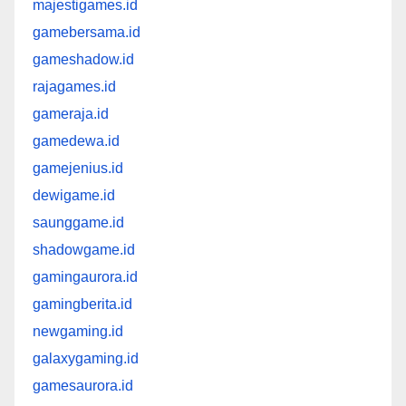
majestigames.id
gamebersama.id
gameshadow.id
rajagames.id
gameraja.id
gamedewa.id
gamejenius.id
dewigame.id
saunggame.id
shadowgame.id
gamingaurora.id
gamingberita.id
newgaming.id
galaxygaming.id
gamesaurora.id