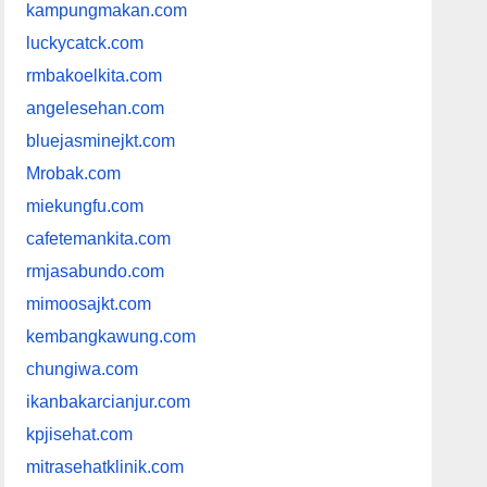
kampungmakan.com
luckycatck.com
rmbakoelkita.com
angelesehan.com
bluejasminejkt.com
Mrobak.com
miekungfu.com
cafetemankita.com
rmjasabundo.com
mimoosajkt.com
kembangkawung.com
chungiwa.com
ikanbakarcianjur.com
kpjisehat.com
mitrasehatklinik.com