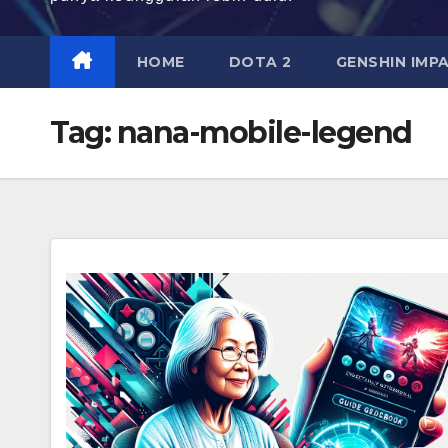
HOME
DOTA 2
GENSHIN IMP
Tag:
nana-mobile-legend