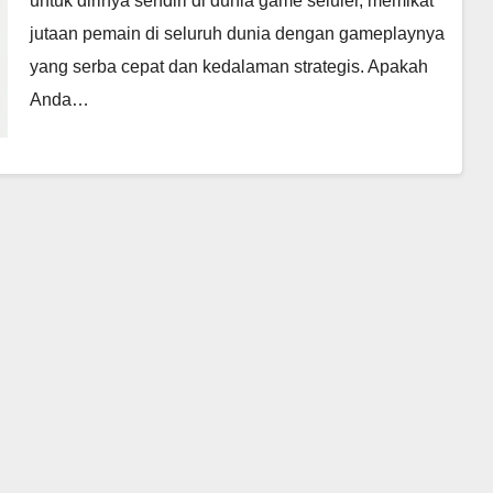
untuk dirinya sendiri di dunia game seluler, memikat
jutaan pemain di seluruh dunia dengan gameplaynya
yang serba cepat dan kedalaman strategis. Apakah
Anda…