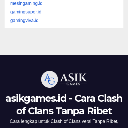
mesingaming.id
gamingsuper.id
gamingviva.id
asikgames.id - Cara Clash
of Clans Tanpa Ribet
Cara lengkap untuk Clash of Clans versi Tanpa Ribet,