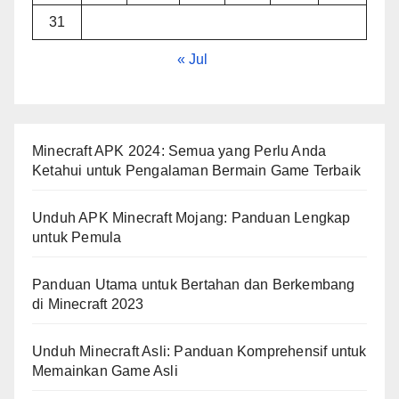
31
« Jul
Minecraft APK 2024: Semua yang Perlu Anda
Ketahui untuk Pengalaman Bermain Game Terbaik
Unduh APK Minecraft Mojang: Panduan Lengkap
untuk Pemula
Panduan Utama untuk Bertahan dan Berkembang
di Minecraft 2023
Unduh Minecraft Asli: Panduan Komprehensif untuk
Memainkan Game Asli