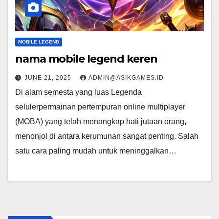
MOBILE LEGEND
nama mobile legend keren
JUNE 21, 2025
ADMIN@ASIKGAMES.ID
Di alam semesta yang luas Legenda
selulerpermainan pertempuran online multiplayer
(MOBA) yang telah menangkap hati jutaan orang,
menonjol di antara kerumunan sangat penting. Salah
satu cara paling mudah untuk meninggalkan…