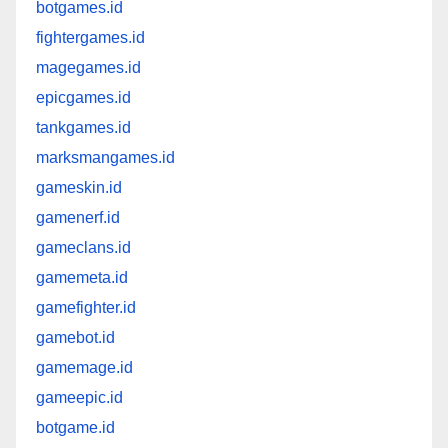
botgames.id
fightergames.id
magegames.id
epicgames.id
tankgames.id
marksmangames.id
gameskin.id
gamenerf.id
gameclans.id
gamemeta.id
gamefighter.id
gamebot.id
gamemage.id
gameepic.id
botgame.id