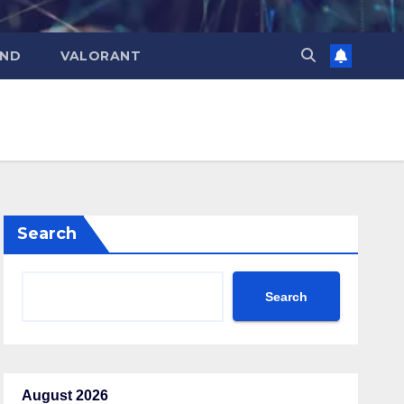
END
VALORANT
Search
Search
August 2026