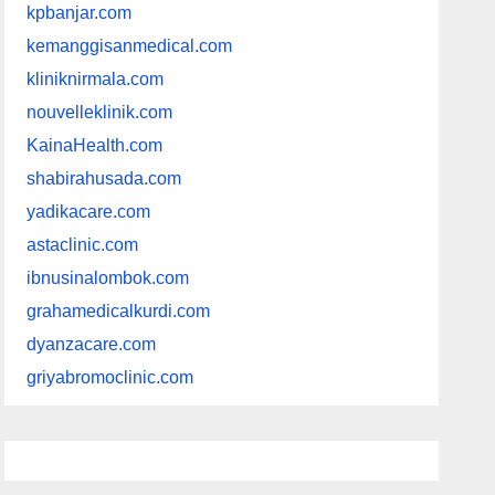
kpbanjar.com
kemanggisanmedical.com
kliniknirmala.com
nouvelleklinik.com
KainaHealth.com
shabirahusada.com
yadikacare.com
astaclinic.com
ibnusinalombok.com
grahamedicalkurdi.com
dyanzacare.com
griyabromoclinic.com