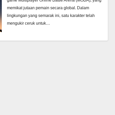
game Multiplayer Online Battle Arena (MOBA), yang
memikat jutaan pemain secara global. Dalam
lingkungan yang semarak ini, satu karakter telah
mengukir ceruk untuk…