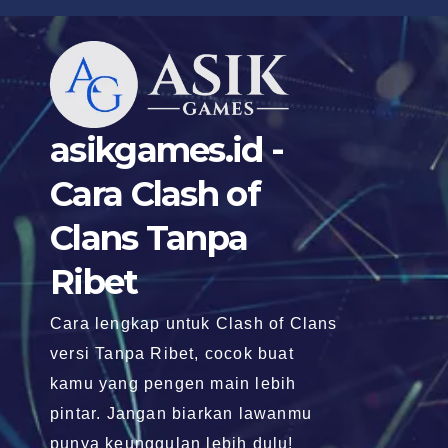
Skip
to
content
asikgames.id -
Cara Clash of
Clans Tanpa
Ribet
Cara lengkap untuk Clash of Clans
versi Tanpa Ribet, cocok buat
kamu yang pengen main lebih
pintar. Jangan biarkan lawanmu
punya keunggulan lebih dulu!