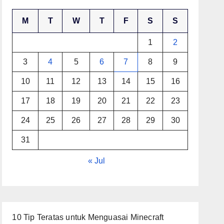
M
T
W
T
F
S
S
1
2
3
4
5
6
7
8
9
10
11
12
13
14
15
16
17
18
19
20
21
22
23
24
25
26
27
28
29
30
31
« Jul
10 Tip Teratas untuk Menguasai Minecraft