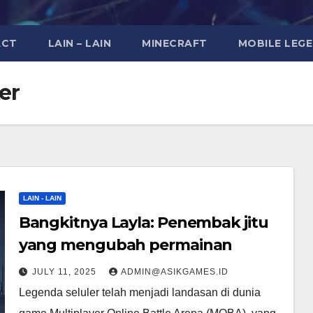
ACT
LAIN – LAIN
MINECRAFT
MOBILE LEG
er
LAIN - LAIN
Bangkitnya Layla: Penembak jitu
yang mengubah permainan
JULY 11, 2025
ADMIN@ASIKGAMES.ID
Legenda seluler telah menjadi landasan di dunia