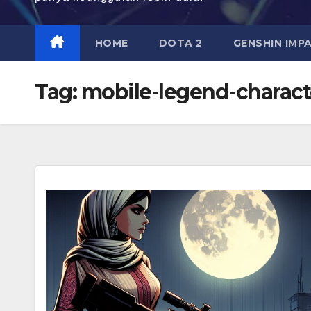
HOME
DOTA 2
GENSHIN IMP
Tag:
mobile-legend-charact