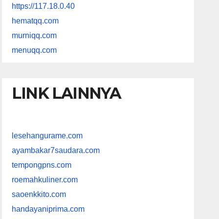
https://117.18.0.40
hematqq.com
murniqq.com
menuqq.com
LINK LAINNYA
lesehangurame.com
ayambakar7saudara.com
tempongpns.com
roemahkuliner.com
saoenkkito.com
handayaniprima.com