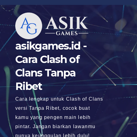
Skip
to
content
asikgames.id -
Cara Clash of
Clans Tanpa
Ribet
Cara lengkap untuk Clash of Clans
versi Tanpa Ribet, cocok buat
kamu yang pengen main lebih
pintar. Jangan biarkan lawanmu
punya keunggulan lebih dulu!