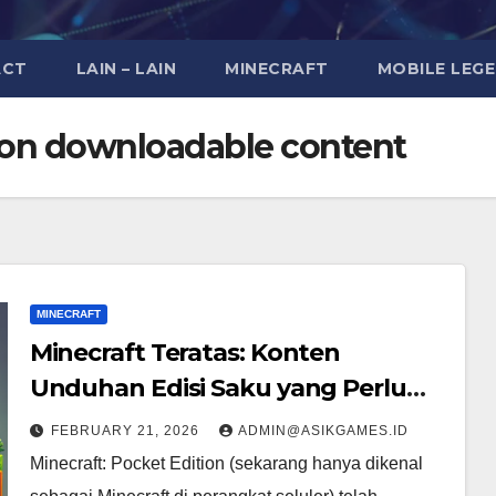
ACT
LAIN – LAIN
MINECRAFT
MOBILE LEG
tion downloadable content
MINECRAFT
Minecraft Teratas: Konten
Unduhan Edisi Saku yang Perlu
Anda Coba
FEBRUARY 21, 2026
ADMIN@ASIKGAMES.ID
Minecraft: Pocket Edition (sekarang hanya dikenal