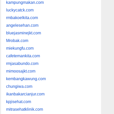
kampungmakan.com
luckycatck.com
rmbakoelkita.com
angelesehan.com
bluejasminejkt.com
Mrobak.com
miekungfu.com
cafetemankita.com
rmjasabundo.com
mimoosajkt.com
kembangkawung.com
chungiwa.com
ikanbakarcianjur.com
kpjisehat.com
mitrasehatklinik.com