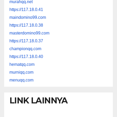
murahqq.net
https://117.18.0.41
maindomino99.com
https://117.18.0.38
masterdomino99.com
https://117.18.0.37
championqq.com
https://117.18.0.40
hematqq.com
murniqq.com
menuqq.com
LINK LAINNYA