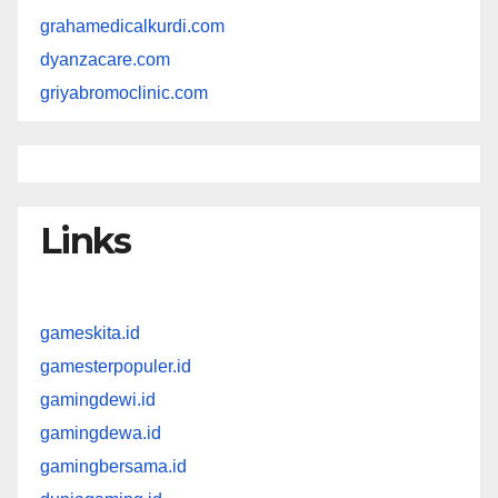
grahamedicalkurdi.com
dyanzacare.com
griyabromoclinic.com
Links
gameskita.id
gamesterpopuler.id
gamingdewi.id
gamingdewa.id
gamingbersama.id