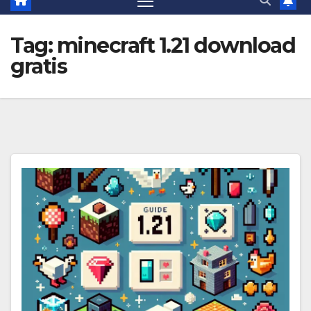
Tag:
minecraft 1.21 download
gratis