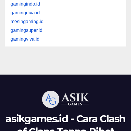
gamingindo.id
gamingdiva.id
mesingaming.id
gamingsuper.id
gamingviva.id
asikgames.id - Cara Clash