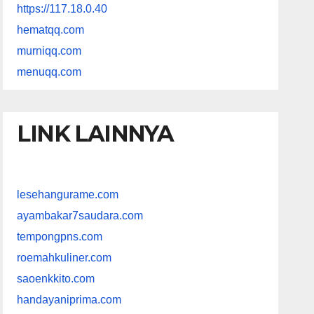
https://117.18.0.40
hematqq.com
murniqq.com
menuqq.com
LINK LAINNYA
lesehangurame.com
ayambakar7saudara.com
tempongpns.com
roemahkuliner.com
saoenkkito.com
handayaniprima.com