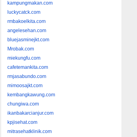
kampungmakan.com
luckycatck.com
rmbakoelkita.com
angelesehan.com
bluejasminejkt.com
Mrobak.com
miekungfu.com
cafetemankita.com
rmjasabundo.com
mimoosajkt.com
kembangkawung.com
chungiwa.com
ikanbakarcianjur.com
kpjisehat.com
mitrasehatklinik.com