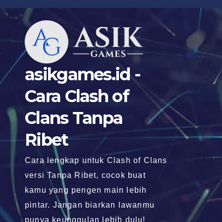
Skip
to
content
asikgames.id -
Cara Clash of
Clans Tanpa
Ribet
Cara lengkap untuk Clash of Clans
versi Tanpa Ribet, cocok buat
kamu yang pengen main lebih
pintar. Jangan biarkan lawanmu
punya keunggulan lebih dulu!