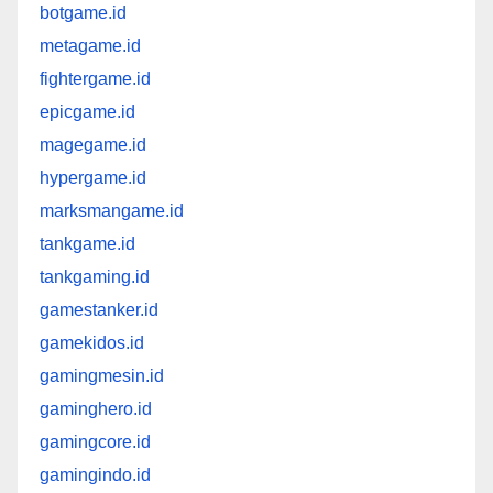
botgame.id
metagame.id
fightergame.id
epicgame.id
magegame.id
hypergame.id
marksmangame.id
tankgame.id
tankgaming.id
gamestanker.id
gamekidos.id
gamingmesin.id
gaminghero.id
gamingcore.id
gamingindo.id