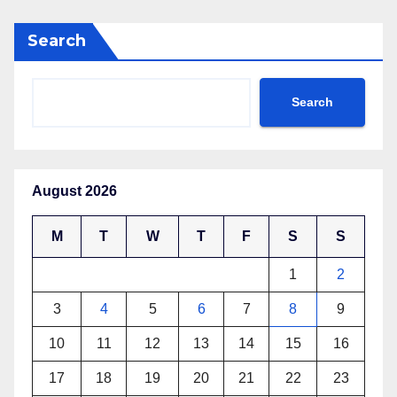
Search
Search
August 2026
M
T
W
T
F
S
S
1
2
3
4
5
6
7
8
9
10
11
12
13
14
15
16
17
18
19
20
21
22
23