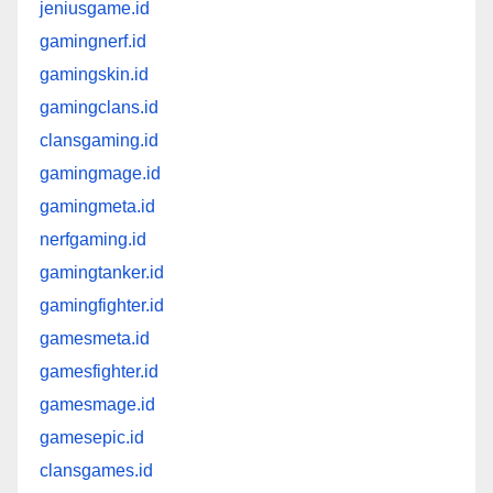
jeniusgame.id
gamingnerf.id
gamingskin.id
gamingclans.id
clansgaming.id
gamingmage.id
gamingmeta.id
nerfgaming.id
gamingtanker.id
gamingfighter.id
gamesmeta.id
gamesfighter.id
gamesmage.id
gamesepic.id
clansgames.id