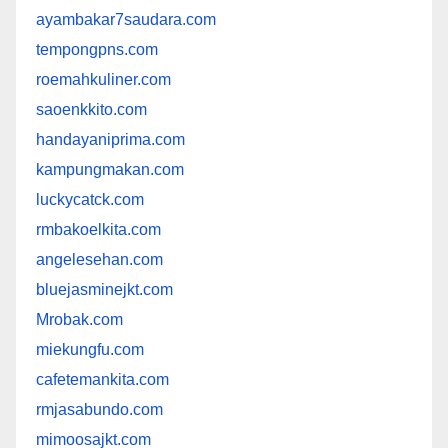
ayambakar7saudara.com
tempongpns.com
roemahkuliner.com
saoenkkito.com
handayaniprima.com
kampungmakan.com
luckycatck.com
rmbakoelkita.com
angelesehan.com
bluejasminejkt.com
Mrobak.com
miekungfu.com
cafetemankita.com
rmjasabundo.com
mimoosajkt.com