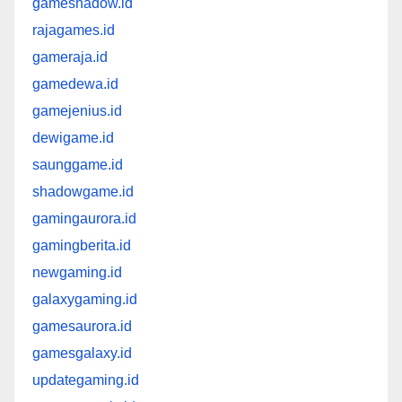
gameshadow.id
rajagames.id
gameraja.id
gamedewa.id
gamejenius.id
dewigame.id
saunggame.id
shadowgame.id
gamingaurora.id
gamingberita.id
newgaming.id
galaxygaming.id
gamesaurora.id
gamesgalaxy.id
updategaming.id