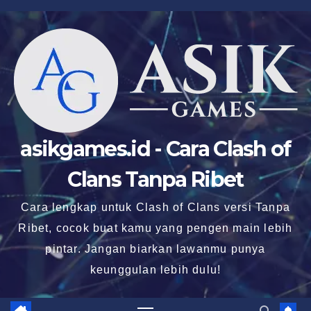
Skip
to
content
asikgames.id - Cara Clash of
Clans Tanpa Ribet
Cara lengkap untuk Clash of Clans versi Tanpa
Ribet, cocok buat kamu yang pengen main lebih
pintar. Jangan biarkan lawanmu punya
keunggulan lebih dulu!