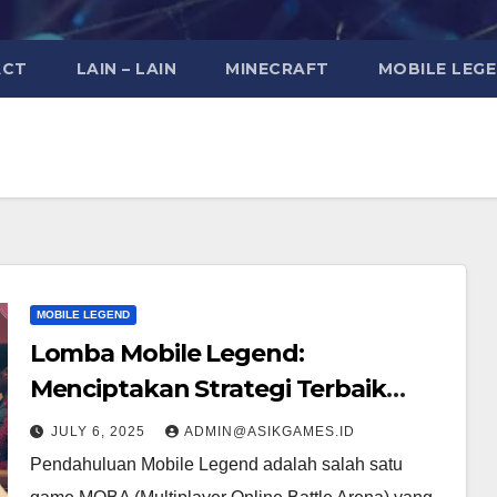
ACT
LAIN – LAIN
MINECRAFT
MOBILE LEG
MOBILE LEGEND
Lomba Mobile Legend:
Menciptakan Strategi Terbaik
untuk Menang
JULY 6, 2025
ADMIN@ASIKGAMES.ID
Pendahuluan Mobile Legend adalah salah satu