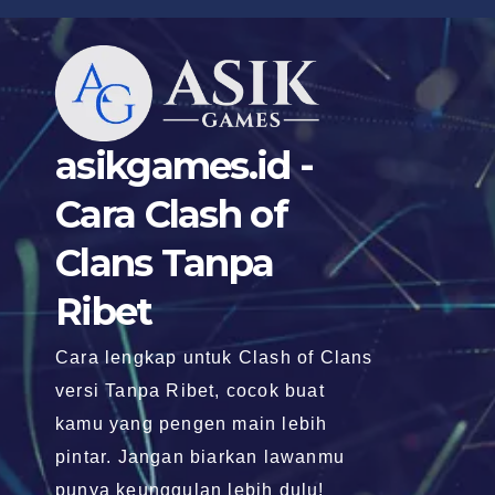
Skip
to
content
asikgames.id -
Cara Clash of
Clans Tanpa
Ribet
Cara lengkap untuk Clash of Clans
versi Tanpa Ribet, cocok buat
kamu yang pengen main lebih
pintar. Jangan biarkan lawanmu
punya keunggulan lebih dulu!