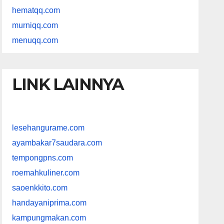
hematqq.com
murniqq.com
menuqq.com
LINK LAINNYA
lesehangurame.com
ayambakar7saudara.com
tempongpns.com
roemahkuliner.com
saoenkkito.com
handayaniprima.com
kampungmakan.com