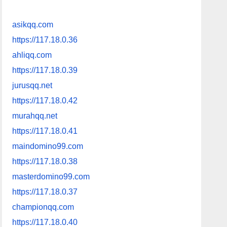
asikqq.com
https://117.18.0.36
ahliqq.com
https://117.18.0.39
jurusqq.net
https://117.18.0.42
murahqq.net
https://117.18.0.41
maindomino99.com
https://117.18.0.38
masterdomino99.com
https://117.18.0.37
championqq.com
https://117.18.0.40