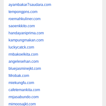
ayambakar7saudara.com
tempongpns.com
roemahkuliner.com
saoenkkito.com
handayaniprima.com
kampungmakan.com
luckycatck.com
rmbakoelkita.com
angelesehan.com
bluejasminejkt.com
Mrobak.com
miekungfu.com
cafetemankita.com
rmjasabundo.com
mimoosajkt.com