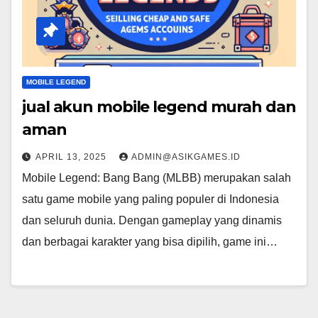
MOBILE LEGEND
jual akun mobile legend murah dan
aman
APRIL 13, 2025
ADMIN@ASIKGAMES.ID
Mobile Legend: Bang Bang (MLBB) merupakan salah
satu game mobile yang paling populer di Indonesia
dan seluruh dunia. Dengan gameplay yang dinamis
dan berbagai karakter yang bisa dipilih, game ini…