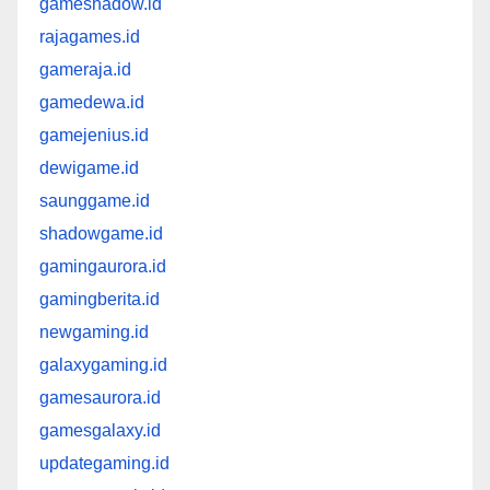
gameshadow.id
rajagames.id
gameraja.id
gamedewa.id
gamejenius.id
dewigame.id
saunggame.id
shadowgame.id
gamingaurora.id
gamingberita.id
newgaming.id
galaxygaming.id
gamesaurora.id
gamesgalaxy.id
updategaming.id