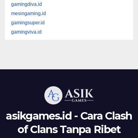
gamingdiva.id
mesingaming.id
gamingsuper.id
gamingviva.id
asikgames.id - Cara Clash
of Clans Tanpa Ribet