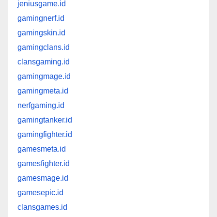
jeniusgame.id
gamingnerf.id
gamingskin.id
gamingclans.id
clansgaming.id
gamingmage.id
gamingmeta.id
nerfgaming.id
gamingtanker.id
gamingfighter.id
gamesmeta.id
gamesfighter.id
gamesmage.id
gamesepic.id
clansgames.id