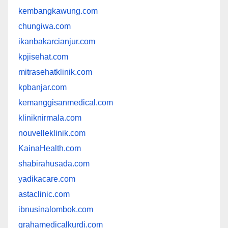
kembangkawung.com
chungiwa.com
ikanbakarcianjur.com
kpjisehat.com
mitrasehatklinik.com
kpbanjar.com
kemanggisanmedical.com
kliniknirmala.com
nouvelleklinik.com
KainaHealth.com
shabirahusada.com
yadikacare.com
astaclinic.com
ibnusinalombok.com
grahamedicalkurdi.com