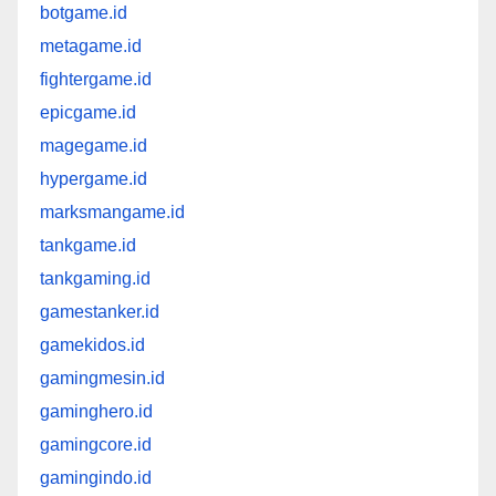
botgame.id
metagame.id
fightergame.id
epicgame.id
magegame.id
hypergame.id
marksmangame.id
tankgame.id
tankgaming.id
gamestanker.id
gamekidos.id
gamingmesin.id
gaminghero.id
gamingcore.id
gamingindo.id