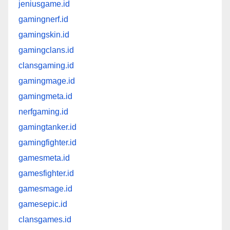
jeniusgame.id
gamingnerf.id
gamingskin.id
gamingclans.id
clansgaming.id
gamingmage.id
gamingmeta.id
nerfgaming.id
gamingtanker.id
gamingfighter.id
gamesmeta.id
gamesfighter.id
gamesmage.id
gamesepic.id
clansgames.id