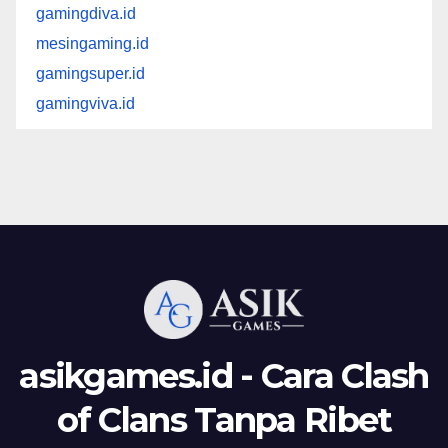
gamingdiva.id
mesingaming.id
gamingsuper.id
gamingviva.id
asikgames.id - Cara Clash
of Clans Tanpa Ribet