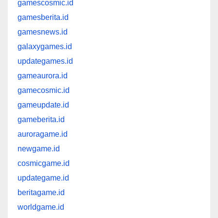
gamescosmic.id
gamesberita.id
gamesnews.id
galaxygames.id
updategames.id
gameaurora.id
gamecosmic.id
gameupdate.id
gameberita.id
auroragame.id
newgame.id
cosmicgame.id
updategame.id
beritagame.id
worldgame.id