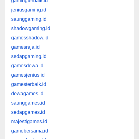
gamingterbaik.id
jeniusgaming.id
saunggaming.id
shadowgaming.id
gamesshadow.id
gamesraja.id
sedapgaming.id
gamesdewa.id
gamesjenius.id
gamesterbaik.id
dewagames.id
saunggames.id
sedapgames.id
majestigames.id
gamebersama.id