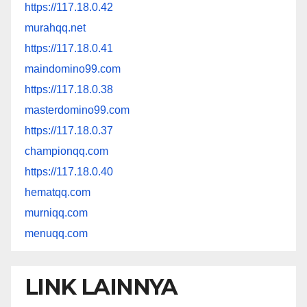
https://117.18.0.42
murahqq.net
https://117.18.0.41
maindomino99.com
https://117.18.0.38
masterdomino99.com
https://117.18.0.37
championqq.com
https://117.18.0.40
hematqq.com
murniqq.com
menuqq.com
LINK LAINNYA