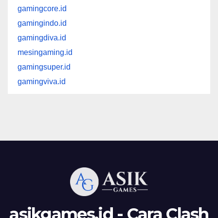
gamingcore.id
gamingindo.id
gamingdiva.id
mesingaming.id
gamingsuper.id
gamingviva.id
asikgames.id - Cara Clash