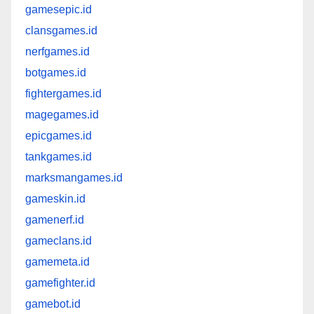
gamesepic.id
clansgames.id
nerfgames.id
botgames.id
fightergames.id
magegames.id
epicgames.id
tankgames.id
marksmangames.id
gameskin.id
gamenerf.id
gameclans.id
gamemeta.id
gamefighter.id
gamebot.id