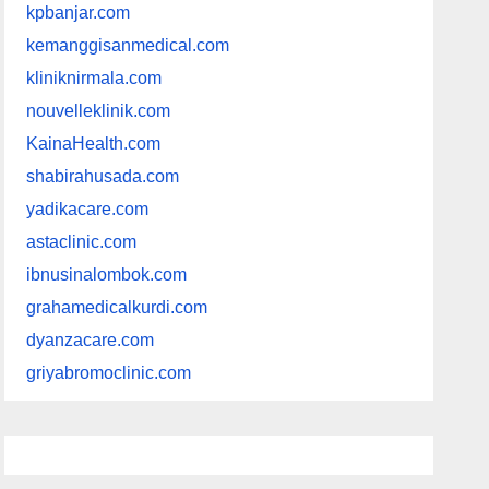
kpbanjar.com
kemanggisanmedical.com
kliniknirmala.com
nouvelleklinik.com
KainaHealth.com
shabirahusada.com
yadikacare.com
astaclinic.com
ibnusinalombok.com
grahamedicalkurdi.com
dyanzacare.com
griyabromoclinic.com