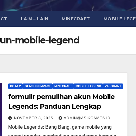
ACT
LAIN – LAIN
MINECRAFT
MOBILE LEG
kun-mobile-legend
DOTA 2
GENSHIN IMPACT
MINECRAFT
MOBILE LEGEND
VALORANT
formulir pemulihan akun Mobile
Legends: Panduan Lengkap
NOVEMBER 8, 2025
ADMIN@ASIKGAMES.ID
Mobile Legends: Bang Bang, game mobile yang