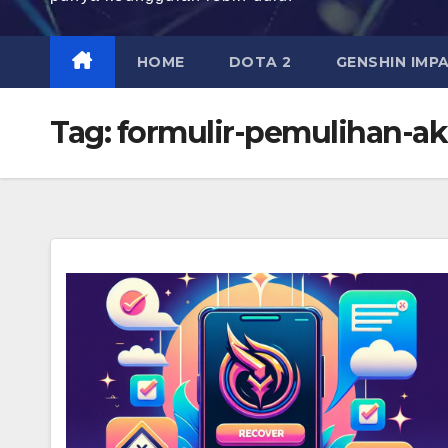
HOME
DOTA 2
GENSHIN IMP
Tag:
formulir-pemulihan-a