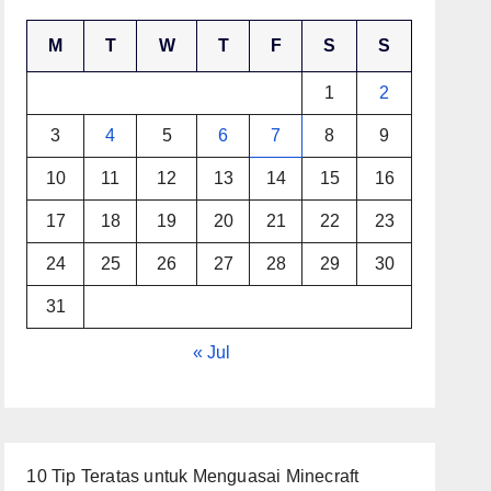
M
T
W
T
F
S
S
1
2
3
4
5
6
7
8
9
10
11
12
13
14
15
16
17
18
19
20
21
22
23
24
25
26
27
28
29
30
31
« Jul
10 Tip Teratas untuk Menguasai Minecraft