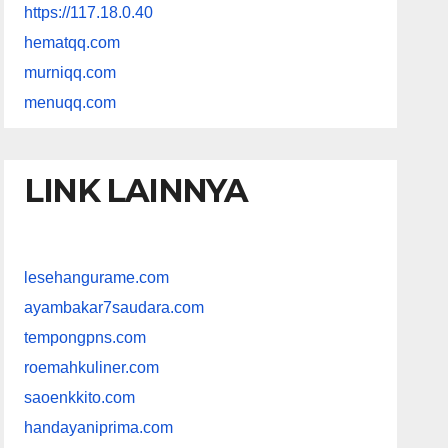
https://117.18.0.40
hematqq.com
murniqq.com
menuqq.com
LINK LAINNYA
lesehangurame.com
ayambakar7saudara.com
tempongpns.com
roemahkuliner.com
saoenkkito.com
handayaniprima.com