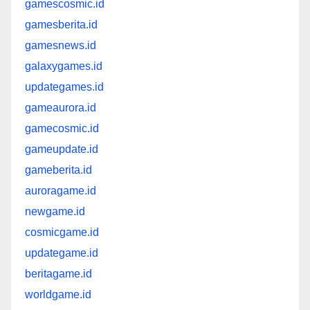
gamescosmic.id
gamesberita.id
gamesnews.id
galaxygames.id
updategames.id
gameaurora.id
gamecosmic.id
gameupdate.id
gameberita.id
auroragame.id
newgame.id
cosmicgame.id
updategame.id
beritagame.id
worldgame.id