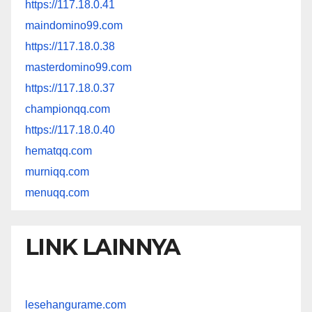
https://117.18.0.41
maindomino99.com
https://117.18.0.38
masterdomino99.com
https://117.18.0.37
championqq.com
https://117.18.0.40
hematqq.com
murniqq.com
menuqq.com
LINK LAINNYA
lesehangurame.com