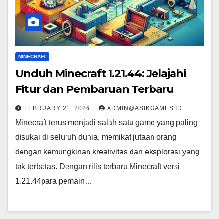
MINECRAFT
Unduh Minecraft 1.21.44: Jelajahi
Fitur dan Pembaruan Terbaru
FEBRUARY 21, 2026
ADMIN@ASIKGAMES.ID
Minecraft terus menjadi salah satu game yang paling
disukai di seluruh dunia, memikat jutaan orang
dengan kemungkinan kreativitas dan eksplorasi yang
tak terbatas. Dengan rilis terbaru Minecraft versi
1.21.44para pemain…