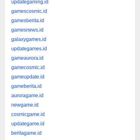
updategaming.id
gamescosmic.id
gamesberita.id
gamesnews.id
galaxygames.id
updategames.id
gameaurora.id
gamecosmic.id
gameupdate.id
gameberita.id
auroragame.id
newgame.id
cosmicgame.id
updategame.id
beritagame.id