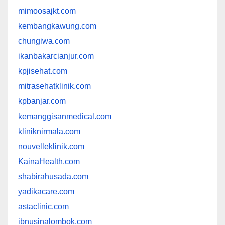
mimoosajkt.com
kembangkawung.com
chungiwa.com
ikanbakarcianjur.com
kpjisehat.com
mitrasehatklinik.com
kpbanjar.com
kemanggisanmedical.com
kliniknirmala.com
nouvelleklinik.com
KainaHealth.com
shabirahusada.com
yadikacare.com
astaclinic.com
ibnusinalombok.com