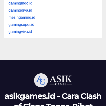
gamingindo.id
gamingdiva.id
mesingaming.id
gamingsuper.id
gamingviva.id
asikgames.id - Cara Clash