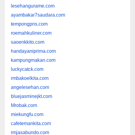
lesehangurame.com
ayambakar7saudara.com
tempongpns.com
roemahkuliner.com
saoenkkito.com
handayaniprima.com
kampungmakan.com
luckycatck.com
rmbakoelkita.com
angelesehan.com
bluejasminejkt.com
Mrobak.com
miekungfu.com
cafetemankita.com
rmjasabundo.com