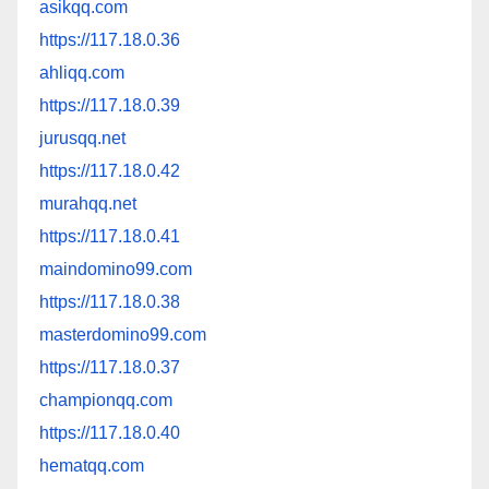
asikqq.com
https://117.18.0.36
ahliqq.com
https://117.18.0.39
jurusqq.net
https://117.18.0.42
murahqq.net
https://117.18.0.41
maindomino99.com
https://117.18.0.38
masterdomino99.com
https://117.18.0.37
championqq.com
https://117.18.0.40
hematqq.com