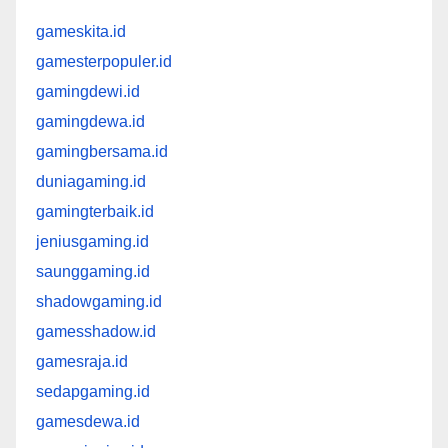
gameskita.id
gamesterpopuler.id
gamingdewi.id
gamingdewa.id
gamingbersama.id
duniagaming.id
gamingterbaik.id
jeniusgaming.id
saunggaming.id
shadowgaming.id
gamesshadow.id
gamesraja.id
sedapgaming.id
gamesdewa.id