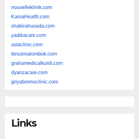
nouvelleklinik.com
KainaHealth.com
shabirahusada.com
yadikacare.com
astaclinic.com
ibnusinalombok.com
grahamedicalkurdi.com
dyanzacare.com
griyabromoclinic.com
Links