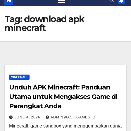
Tag:
download apk
minecraft
MINECRAFT
Unduh APK Minecraft: Panduan
Utama untuk Mengakses Game di
Perangkat Anda
JUNE 4, 2026
ADMIN@ASIKGAMES.ID
Minecraft, game sandbox yang menggemparkan dunia