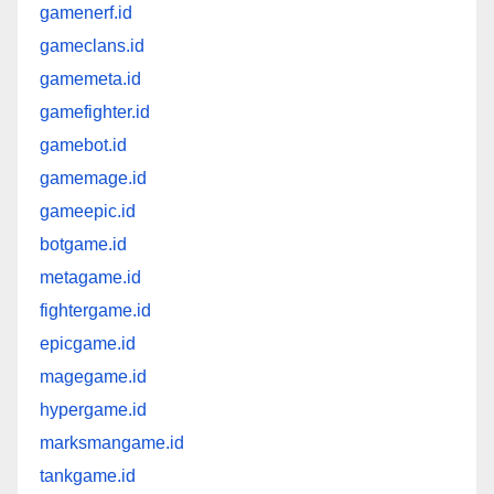
gamenerf.id
gameclans.id
gamemeta.id
gamefighter.id
gamebot.id
gamemage.id
gameepic.id
botgame.id
metagame.id
fightergame.id
epicgame.id
magegame.id
hypergame.id
marksmangame.id
tankgame.id