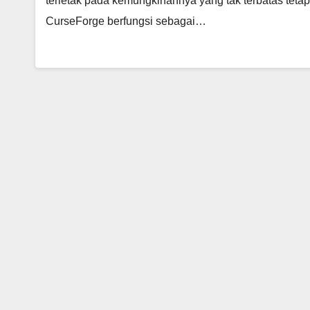
terletak pada kemungkinannya yang tak terbatas teta
CurseForge berfungsi sebagai…