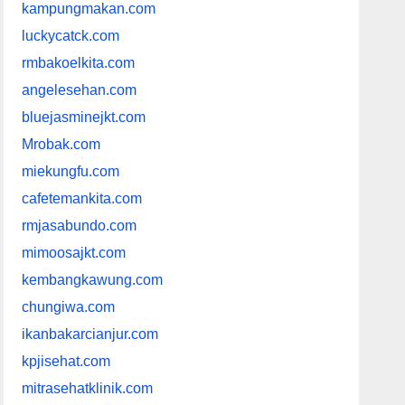
kampungmakan.com
luckycatck.com
rmbakoelkita.com
angelesehan.com
bluejasminejkt.com
Mrobak.com
miekungfu.com
cafetemankita.com
rmjasabundo.com
mimoosajkt.com
kembangkawung.com
chungiwa.com
ikanbakarcianjur.com
kpjisehat.com
mitrasehatklinik.com