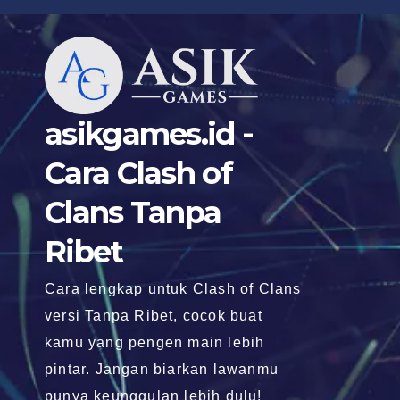
Skip
to
content
asikgames.id -
Cara Clash of
Clans Tanpa
Ribet
Cara lengkap untuk Clash of Clans
versi Tanpa Ribet, cocok buat
kamu yang pengen main lebih
pintar. Jangan biarkan lawanmu
punya keunggulan lebih dulu!