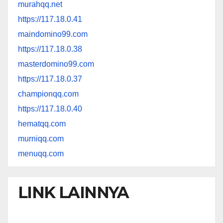
murahqq.net
https://117.18.0.41
maindomino99.com
https://117.18.0.38
masterdomino99.com
https://117.18.0.37
championqq.com
https://117.18.0.40
hematqq.com
murniqq.com
menuqq.com
LINK LAINNYA