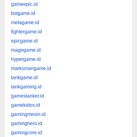
gameepic.id
botgame.id
metagame.id
fightergame.id
epicgame.id
magegame.id
hypergame.id
marksmangame.id
tankgame.id
tankgaming.id
gamestanker.id
gamekidos.id
gamingmesin.id
gaminghero.id
gamingcore.id