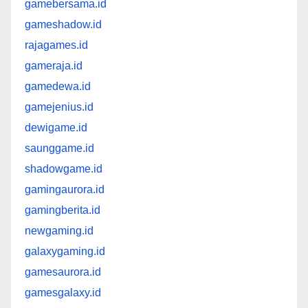
gamebersama.id
gameshadow.id
rajagames.id
gameraja.id
gamedewa.id
gamejenius.id
dewigame.id
saunggame.id
shadowgame.id
gamingaurora.id
gamingberita.id
newgaming.id
galaxygaming.id
gamesaurora.id
gamesgalaxy.id