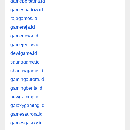
gamebersama.id
gameshadow.id
rajagames.id
gameraja.id
gamedewa.id
gamejenius.id
dewigame.id
saunggame.id
shadowgame.id
gamingaurora.id
gamingberita.id
newgaming.id
galaxygaming.id
gamesaurora.id
gamesgalaxy.id