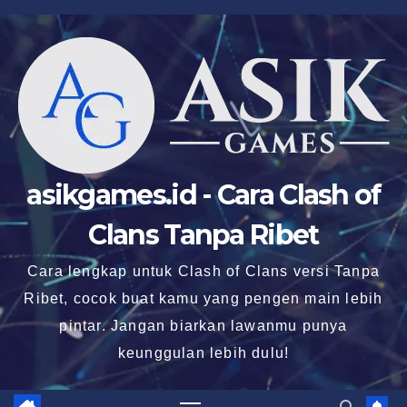
Skip
to
content
asikgames.id - Cara Clash of
Clans Tanpa Ribet
Cara lengkap untuk Clash of Clans versi Tanpa
Ribet, cocok buat kamu yang pengen main lebih
pintar. Jangan biarkan lawanmu punya
keunggulan lebih dulu!