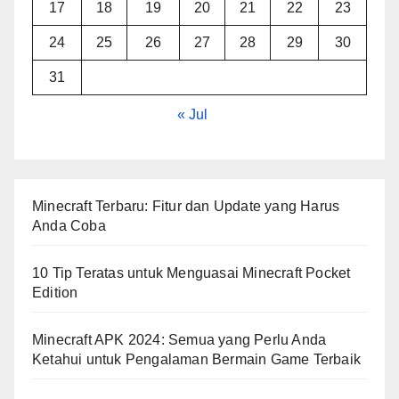
17
18
19
20
21
22
23
24
25
26
27
28
29
30
31
« Jul
Minecraft Terbaru: Fitur dan Update yang Harus
Anda Coba
10 Tip Teratas untuk Menguasai Minecraft Pocket
Edition
Minecraft APK 2024: Semua yang Perlu Anda
Ketahui untuk Pengalaman Bermain Game Terbaik