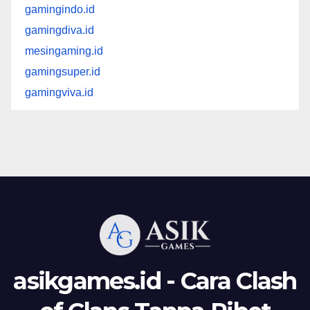
gamingindo.id
gamingdiva.id
mesingaming.id
gamingsuper.id
gamingviva.id
asikgames.id - Cara Clash