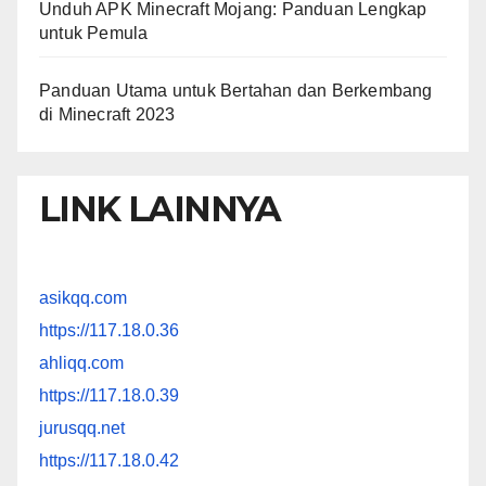
Unduh APK Minecraft Mojang: Panduan Lengkap
untuk Pemula
Panduan Utama untuk Bertahan dan Berkembang
di Minecraft 2023
LINK LAINNYA
asikqq.com
https://117.18.0.36
ahliqq.com
https://117.18.0.39
jurusqq.net
https://117.18.0.42