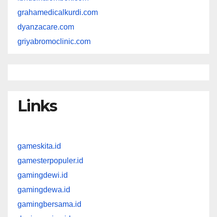
grahamedicalkurdi.com
dyanzacare.com
griyabromoclinic.com
Links
gameskita.id
gamesterpopuler.id
gamingdewi.id
gamingdewa.id
gamingbersama.id