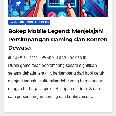
LAIN - LAIN
MOBILE LEGEND
Bokep Mobile Legend: Menjelajahi
Persimpangan Gaming dan Konten
Dewasa
JUNE 21, 2025
ADMIN@ASIKGAMES.ID
Dunia game telah berkembang secara signifikan
selama dekade terakhir, berkembang dari hobi ceruk
menjadi industri multi-miliar dolar yang berpotongan
dengan berbagai aspek kehidupan modern. Salah
satu persimpangan penting dan kontroversial…