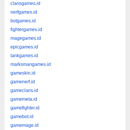
clansgames.id
nerfgames.id
botgames.id
fightergames.id
magegames.id
epicgames.id
tankgames.id
marksmangames.id
gameskin.id
gamenerf.id
gameclans.id
gamemeta.id
gamefighter.id
gamebot.id
gamemage.id