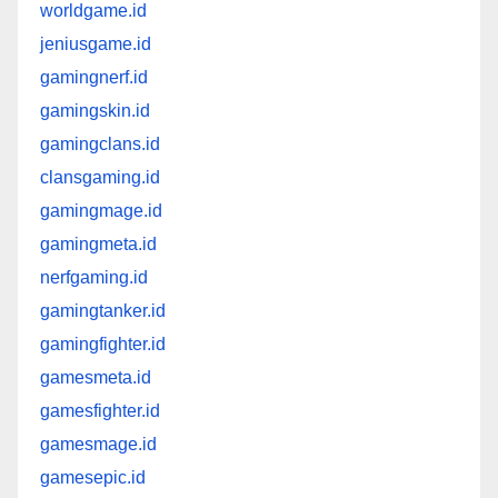
worldgame.id
jeniusgame.id
gamingnerf.id
gamingskin.id
gamingclans.id
clansgaming.id
gamingmage.id
gamingmeta.id
nerfgaming.id
gamingtanker.id
gamingfighter.id
gamesmeta.id
gamesfighter.id
gamesmage.id
gamesepic.id