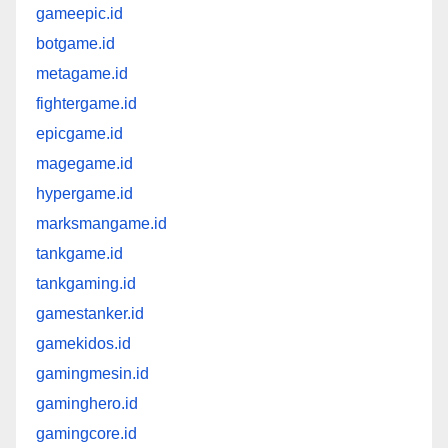
gameepic.id
botgame.id
metagame.id
fightergame.id
epicgame.id
magegame.id
hypergame.id
marksmangame.id
tankgame.id
tankgaming.id
gamestanker.id
gamekidos.id
gamingmesin.id
gaminghero.id
gamingcore.id