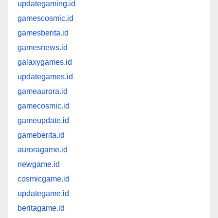
updategaming.id
gamescosmic.id
gamesberita.id
gamesnews.id
galaxygames.id
updategames.id
gameaurora.id
gamecosmic.id
gameupdate.id
gameberita.id
auroragame.id
newgame.id
cosmicgame.id
updategame.id
beritagame.id