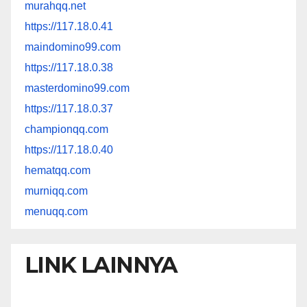
murahqq.net
https://117.18.0.41
maindomino99.com
https://117.18.0.38
masterdomino99.com
https://117.18.0.37
championqq.com
https://117.18.0.40
hematqq.com
murniqq.com
menuqq.com
LINK LAINNYA