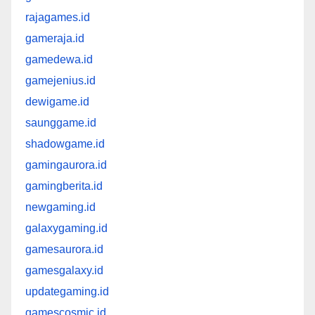
rajagames.id
gameraja.id
gamedewa.id
gamejenius.id
dewigame.id
saunggame.id
shadowgame.id
gamingaurora.id
gamingberita.id
newgaming.id
galaxygaming.id
gamesaurora.id
gamesgalaxy.id
updategaming.id
gamescosmic.id