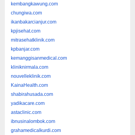
kembangkawung.com
chungiwa.com
ikanbakarcianjur.com
kpjisehat.com
mitrasehatklinik.com
kpbanjar.com
kemanggisanmedical.com
kliniknirmala.com
nouvelleklinik.com
KainaHealth.com
shabirahusada.com
yadikacare.com
astaclinic.com
ibnusinalombok.com
grahamedicalkurdi.com