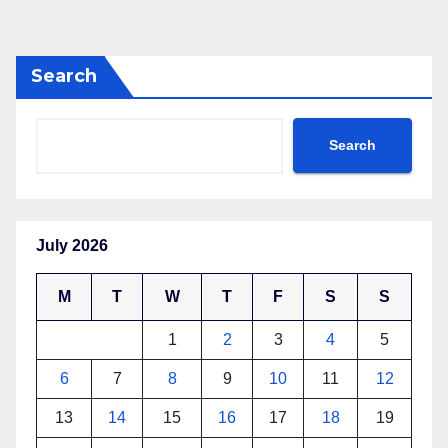
Search
Search
July 2026
M
T
W
T
F
S
S
1
2
3
4
5
6
7
8
9
10
11
12
13
14
15
16
17
18
19