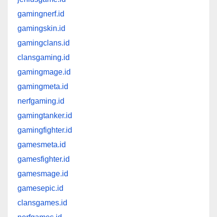
gamingnerf.id
gamingskin.id
gamingclans.id
clansgaming.id
gamingmage.id
gamingmeta.id
nerfgaming.id
gamingtanker.id
gamingfighter.id
gamesmeta.id
gamesfighter.id
gamesmage.id
gamesepic.id
clansgames.id