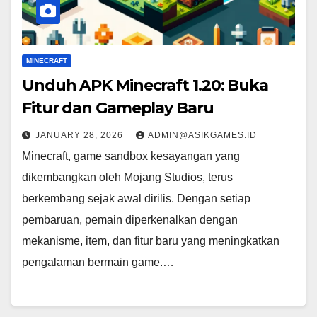
MINECRAFT
Unduh APK Minecraft 1.20: Buka
Fitur dan Gameplay Baru
JANUARY 28, 2026
ADMIN@ASIKGAMES.ID
Minecraft, game sandbox kesayangan yang
dikembangkan oleh Mojang Studios, terus
berkembang sejak awal dirilis. Dengan setiap
pembaruan, pemain diperkenalkan dengan
mekanisme, item, dan fitur baru yang meningkatkan
pengalaman bermain game.…