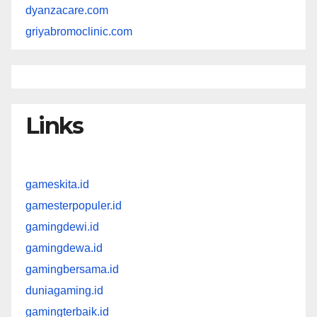
dyanzacare.com
griyabromoclinic.com
Links
gameskita.id
gamesterpopuler.id
gamingdewi.id
gamingdewa.id
gamingbersama.id
duniagaming.id
gamingterbaik.id