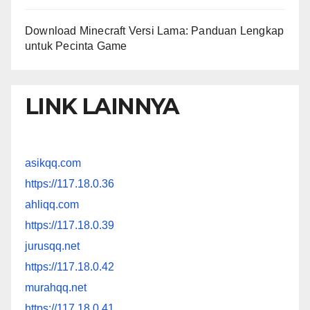
Download Minecraft Versi Lama: Panduan Lengkap
untuk Pecinta Game
LINK LAINNYA
asikqq.com
https://117.18.0.36
ahliqq.com
https://117.18.0.39
jurusqq.net
https://117.18.0.42
murahqq.net
https://117.18.0.41