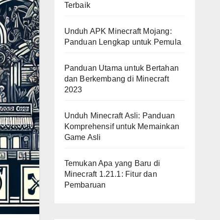
Terbaik
Unduh APK Minecraft Mojang:
Panduan Lengkap untuk Pemula
Panduan Utama untuk Bertahan
dan Berkembang di Minecraft
2023
Unduh Minecraft Asli: Panduan
Komprehensif untuk Memainkan
Game Asli
Temukan Apa yang Baru di
Minecraft 1.21.1: Fitur dan
Pembaruan