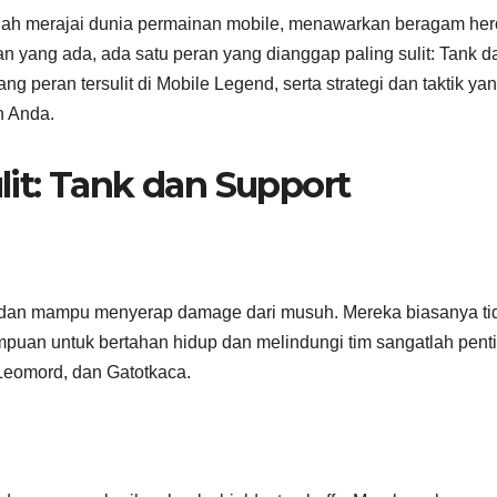
lah merajai dunia permainan mobile, menawarkan beragam her
 yang ada, ada satu peran yang dianggap paling sulit: Tank d
ang peran tersulit di Mobile Legend, serta strategi dan taktik ya
n Anda.
it: Tank dan Support
gi dan mampu menyerap damage dari musuh. Mereka biasanya ti
uan untuk bertahan hidup dan melindungi tim sangatlah penti
 Leomord, dan Gatotkaca.