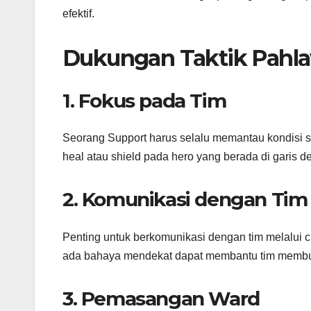
efektif.
Dukungan Taktik Pahl
1. Fokus pada Tim
Seorang Support harus selalu memantau kondisi
heal atau shield pada hero yang berada di garis d
2. Komunikasi dengan Tim
Penting untuk berkomunikasi dengan tim melalui ch
ada bahaya mendekat dapat membantu tim membua
3. Pemasangan Ward