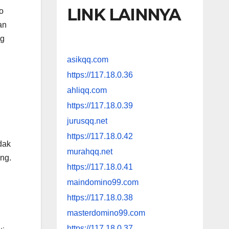
LINK LAINNYA
o
an
ng
asikqq.com
https://117.18.0.36
ahliqq.com
https://117.18.0.39
jurusqq.net
https://117.18.0.42
dak
murahqq.net
ng.
https://117.18.0.41
maindomino99.com
https://117.18.0.38
masterdomino99.com
https://117.18.0.37