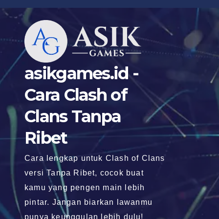
Skip
to
content
asikgames.id -
Cara Clash of
Clans Tanpa
Ribet
Cara lengkap untuk Clash of Clans
versi Tanpa Ribet, cocok buat
kamu yang pengen main lebih
pintar. Jangan biarkan lawanmu
punya keunggulan lebih dulu!