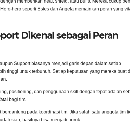
m dengan memberikan heal, shield, atau buffs. Mereka cukup pen
Hero-hero seperti Estes dan Angela memainkan peran yang vit
ort Dikenal sebagai Peran
maupun Support biasanya menjadi garis depan dalam setiap
ebih tinggi untuk terbunuh. Setiap keputusan yang mereka buat 
gan.
ing, positioning, dan penggunaan skill dengan tepat adalah se
tal bagi tim.
t bergantung pada koordinasi tim. Jika salah satu anggota tim t
dah siap, hasilnya bisa menjadi buruk.