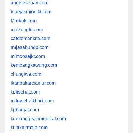
angelesehan.com
bluejasminejkt.com
Mrobak.com
miekungfu.com
cafetemankita.com
rmjasabundo.com
mimoosajkt.com
kembangkawung.com
chungiwa.com
ikanbakarcianjur.com
kpjisehat.com
mitrasehatklinik.com
kpbanjar.com
kemanggisanmedical.com
kliniknirmala.com