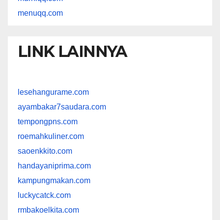
menuqq.com
LINK LAINNYA
lesehangurame.com
ayambakar7saudara.com
tempongpns.com
roemahkuliner.com
saoenkkito.com
handayaniprima.com
kampungmakan.com
luckycatck.com
rmbakoelkita.com