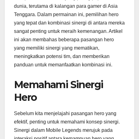
dunia, terutama di kalangan para gamer di Asia
Tenggara. Dalam permainan ini, pemilihan hero
yang tepat dan kombinasi sinergi di antara mereka
sangat penting untuk meraih kemenangan. Artikel
ini akan membahas beberapa pasangan hero
yang memiliki sinergi yang mematikan,
meningkatkan potensi tim, dan memberikan
panduan untuk memanfaatkan kombinasi ini.
Memahami Sinergi
Hero
Sebelum kita menjelajahi pasangan hero yang
efektif, penting untuk memahami konsep sinergi.
Sinergi dalam Mobile Legends merujuk pada
interaksi positif antara kemampuan hero yang