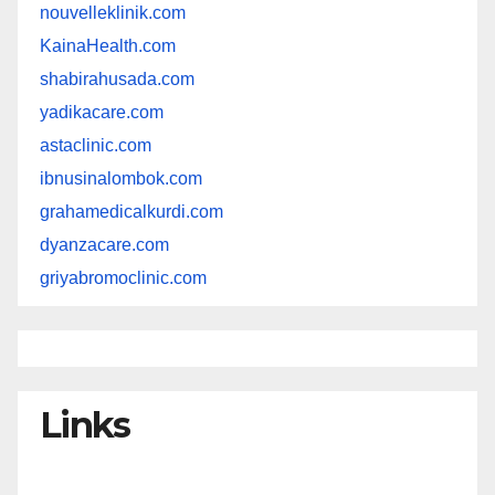
nouvelleklinik.com
KainaHealth.com
shabirahusada.com
yadikacare.com
astaclinic.com
ibnusinalombok.com
grahamedicalkurdi.com
dyanzacare.com
griyabromoclinic.com
Links