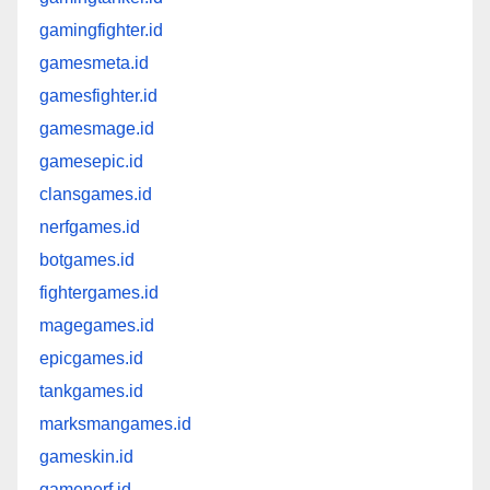
gamingfighter.id
gamesmeta.id
gamesfighter.id
gamesmage.id
gamesepic.id
clansgames.id
nerfgames.id
botgames.id
fightergames.id
magegames.id
epicgames.id
tankgames.id
marksmangames.id
gameskin.id
gamenerf.id