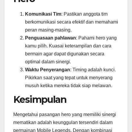
Komunikasi Tim
: Pastikan anggota tim
berkomunikasi secara efektif dan memahami
peran masing-masing.
Penguasaan pahlawan
: Pahami hero yang
kamu pilih. Kuasai keterampilan dan cara
bermain agar dapat digunakan secara
optimal dalam sinergi.
Waktu Penyerangan
: Timing adalah kunci.
Pikirkan saat yang tepat untuk menyerang
musuh ketika mereka tidak siap melawan.
Kesimpulan
Mengetahui pasangan hero yang memiliki sinergi
mematikan adalah keunggulan tersendiri dalam
permainan Mobile Legends. Dengan kombinasi