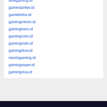
tankgaming.id
gamestanker.id
gamekidos.id
gamingmesin.id
gaminghero.id
gamingcore.id
gamingindo.id
gamingdiva.id
mesingaming.id
gamingsuper.id
gamingviva.id