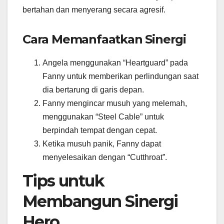
bertahan dan menyerang secara agresif.
Cara Memanfaatkan Sinergi
Angela menggunakan “Heartguard” pada
Fanny untuk memberikan perlindungan saat
dia bertarung di garis depan.
Fanny mengincar musuh yang melemah,
menggunakan “Steel Cable” untuk
berpindah tempat dengan cepat.
Ketika musuh panik, Fanny dapat
menyelesaikan dengan “Cutthroat”.
Tips untuk
Membangun Sinergi
Hero