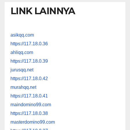
LINK LAINNYA
asikqq.com
https://117.18.0.36
ahliqq.com
https://117.18.0.39
jurusqq.net
https://117.18.0.42
murahqq.net
https://117.18.0.41
maindomino99.com
https://117.18.0.38
masterdomino99.com