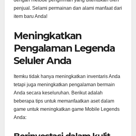
penjual. Selami permainan dan alami manfaat dari
item baru Anda!
Meningkatkan
Pengalaman Legenda
Seluler Anda
Itemku tidak hanya meningkatkan inventaris Anda
tetapi juga meningkatkan pengalaman bermain
Anda secara keseluruhan. Berikut adalah
beberapa tips untuk memanfaatkan aset dalam
game untuk meningkatkan game Mobile Legends
Anda: