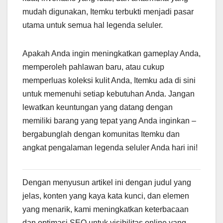
mudah digunakan, Itemku terbukti menjadi pasar
utama untuk semua hal legenda seluler.
Apakah Anda ingin meningkatkan gameplay Anda,
memperoleh pahlawan baru, atau cukup
memperluas koleksi kulit Anda, Itemku ada di sini
untuk memenuhi setiap kebutuhan Anda. Jangan
lewatkan keuntungan yang datang dengan
memiliki barang yang tepat yang Anda inginkan –
bergabunglah dengan komunitas Itemku dan
angkat pengalaman legenda seluler Anda hari ini!
Dengan menyusun artikel ini dengan judul yang
jelas, konten yang kaya kata kunci, dan elemen
yang menarik, kami meningkatkan keterbacaan
dan optimasi SEO untuk visibilitas online yang