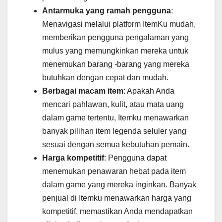
Antarmuka yang ramah pengguna
:
Menavigasi melalui platform ItemKu mudah,
memberikan pengguna pengalaman yang
mulus yang memungkinkan mereka untuk
menemukan barang -barang yang mereka
butuhkan dengan cepat dan mudah.
Berbagai macam item
: Apakah Anda
mencari pahlawan, kulit, atau mata uang
dalam game tertentu, Itemku menawarkan
banyak pilihan item legenda seluler yang
sesuai dengan semua kebutuhan pemain.
Harga kompetitif
: Pengguna dapat
menemukan penawaran hebat pada item
dalam game yang mereka inginkan. Banyak
penjual di Itemku menawarkan harga yang
kompetitif, memastikan Anda mendapatkan