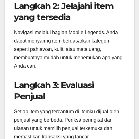
Langkah 2: Jelajahi item
yang tersedia
Navigasi melalui bagian Mobile Legends. Anda
dapat menyaring item berdasarkan kategori
seperti pahlawan, kulit, atau mata uang,
membuatnya mudah untuk menemukan apa yang
Anda cari.
Langkah 3: Evaluasi
Penjual
Setiap item yang tercantum di Itemku dijual oleh
penjual yang berbeda. Periksa peringkat dan
ulasan untuk memilih penjual terkemuka dan
memastikan transaksi yang lancar.