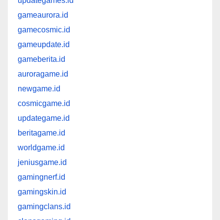
updategames.id
gameaurora.id
gamecosmic.id
gameupdate.id
gameberita.id
auroragame.id
newgame.id
cosmicgame.id
updategame.id
beritagame.id
worldgame.id
jeniusgame.id
gamingnerf.id
gamingskin.id
gamingclans.id