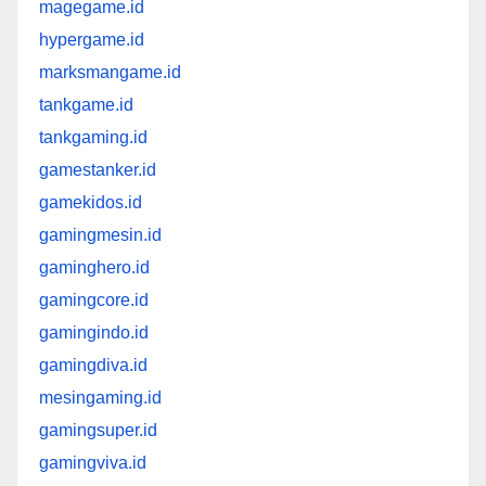
magegame.id
hypergame.id
marksmangame.id
tankgame.id
tankgaming.id
gamestanker.id
gamekidos.id
gamingmesin.id
gaminghero.id
gamingcore.id
gamingindo.id
gamingdiva.id
mesingaming.id
gamingsuper.id
gamingviva.id