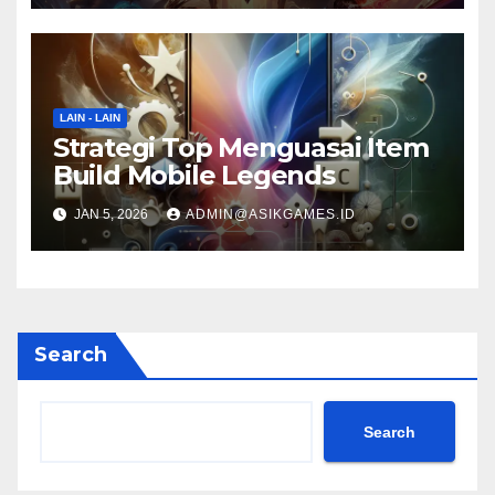
LAIN - LAIN
Strategi Top Menguasai Item
Build Mobile Legends
JAN 5, 2026
ADMIN@ASIKGAMES.ID
Search
Search