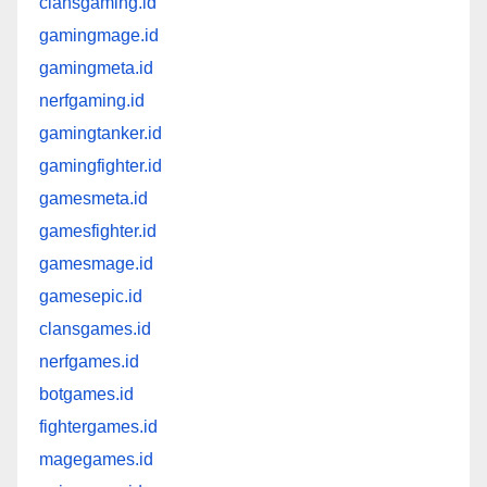
clansgaming.id
gamingmage.id
gamingmeta.id
nerfgaming.id
gamingtanker.id
gamingfighter.id
gamesmeta.id
gamesfighter.id
gamesmage.id
gamesepic.id
clansgames.id
nerfgames.id
botgames.id
fightergames.id
magegames.id