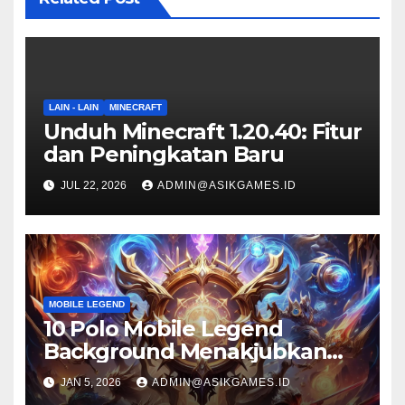
LAIN - LAIN
MINECRAFT
Unduh Minecraft 1.20.40: Fitur
dan Peningkatan Baru
JUL 22, 2026
ADMIN@ASIKGAMES.ID
MOBILE LEGEND
10 Polo Mobile Legend
Background Menakjubkan
untuk Para Gamer
JAN 5, 2026
ADMIN@ASIKGAMES.ID