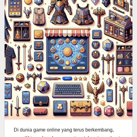
Di dunia game online yang terus berkembang,