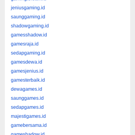
jeniusgaming.id
saunggaming.id
shadowgaming.id
gamesshadow.id
gamesraja.id
sedapgaming.id
gamesdewa.id
gamesjenius.id
gamesterbaik.id
dewagames.id
saunggames.id
sedapgames.id
majestigames.id
gamebersama.id
gameshadow.id