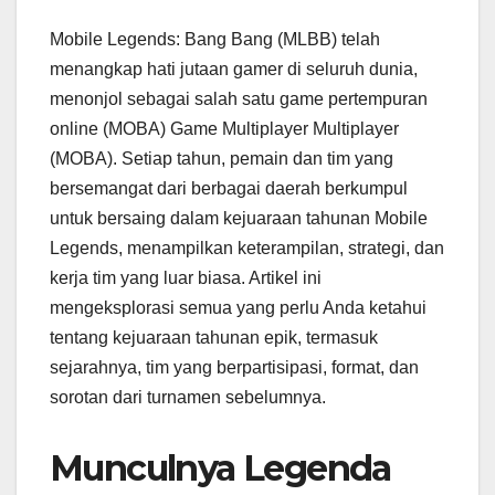
Mobile Legends: Bang Bang (MLBB) telah
menangkap hati jutaan gamer di seluruh dunia,
menonjol sebagai salah satu game pertempuran
online (MOBA) Game Multiplayer Multiplayer
(MOBA). Setiap tahun, pemain dan tim yang
bersemangat dari berbagai daerah berkumpul
untuk bersaing dalam kejuaraan tahunan Mobile
Legends, menampilkan keterampilan, strategi, dan
kerja tim yang luar biasa. Artikel ini
mengeksplorasi semua yang perlu Anda ketahui
tentang kejuaraan tahunan epik, termasuk
sejarahnya, tim yang berpartisipasi, format, dan
sorotan dari turnamen sebelumnya.
Munculnya Legenda