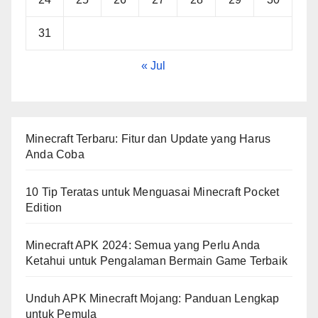
31
« Jul
Minecraft Terbaru: Fitur dan Update yang Harus
Anda Coba
10 Tip Teratas untuk Menguasai Minecraft Pocket
Edition
Minecraft APK 2024: Semua yang Perlu Anda
Ketahui untuk Pengalaman Bermain Game Terbaik
Unduh APK Minecraft Mojang: Panduan Lengkap
untuk Pemula