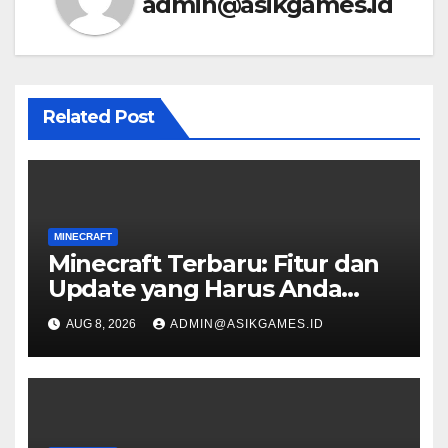
admin@asikgames.id
Related Post
MINECRAFT
Minecraft Terbaru: Fitur dan
Update yang Harus Anda
Coba
AUG 8, 2026
ADMIN@ASIKGAMES.ID