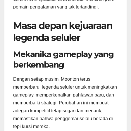
pemain pengalaman yang tak tertandingi.
Masa depan kejuaraan
legenda seluler
Mekanika gameplay yang
berkembang
Dengan setiap musim, Moonton terus
memperbarui legenda seluler untuk meningkatkan
gameplay, memperkenalkan pahlawan baru, dan
memperbaiki strategi. Perubahan ini membuat
adegan kompetitif tetap segar dan menarik,
memastikan bahwa penggemar selalu berada di
tepi kursi mereka.