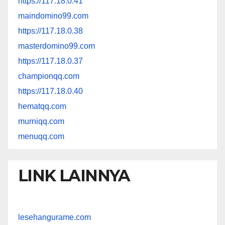
https://117.18.0.41
maindomino99.com
https://117.18.0.38
masterdomino99.com
https://117.18.0.37
championqq.com
https://117.18.0.40
hematqq.com
murniqq.com
menuqq.com
LINK LAINNYA
lesehangurame.com