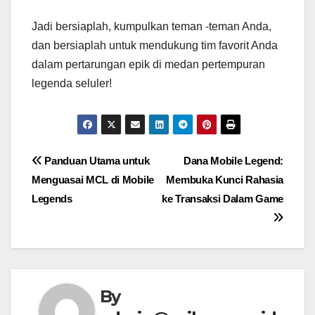
Jadi bersiaplah, kumpulkan teman -teman Anda,
dan bersiaplah untuk mendukung tim favorit Anda
dalam pertarungan epik di medan pertempuran
legenda seluler!
Post
Panduan Utama untuk
Dana Mobile Legend:
Menguasai MCL di Mobile
Membuka Kunci Rahasia
navigation
Legends
ke Transaksi Dalam Game
By