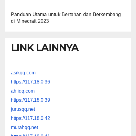
Panduan Utama untuk Bertahan dan Berkembang
di Minecraft 2023
LINK LAINNYA
asikqq.com
https://117.18.0.36
ahliqq.com
https://117.18.0.39
jurusqq.net
https://117.18.0.42
murahqq.net