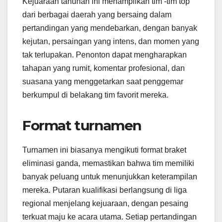
Kejuaraan tahunan ini menampilkan tim -tim top
dari berbagai daerah yang bersaing dalam
pertandingan yang mendebarkan, dengan banyak
kejutan, persaingan yang intens, dan momen yang
tak terlupakan. Penonton dapat mengharapkan
tahapan yang rumit, komentar profesional, dan
suasana yang menggetarkan saat penggemar
berkumpul di belakang tim favorit mereka.
Format turnamen
Turnamen ini biasanya mengikuti format braket
eliminasi ganda, memastikan bahwa tim memiliki
banyak peluang untuk menunjukkan keterampilan
mereka. Putaran kualifikasi berlangsung di liga
regional menjelang kejuaraan, dengan pesaing
terkuat maju ke acara utama. Setiap pertandingan