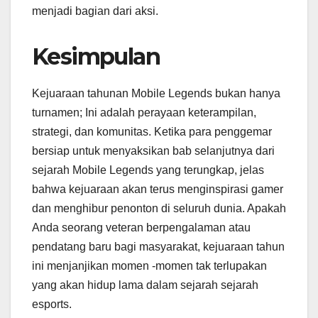
menjadi bagian dari aksi.
Kesimpulan
Kejuaraan tahunan Mobile Legends bukan hanya
turnamen; Ini adalah perayaan keterampilan,
strategi, dan komunitas. Ketika para penggemar
bersiap untuk menyaksikan bab selanjutnya dari
sejarah Mobile Legends yang terungkap, jelas
bahwa kejuaraan akan terus menginspirasi gamer
dan menghibur penonton di seluruh dunia. Apakah
Anda seorang veteran berpengalaman atau
pendatang baru bagi masyarakat, kejuaraan tahun
ini menjanjikan momen -momen tak terlupakan
yang akan hidup lama dalam sejarah sejarah
esports.