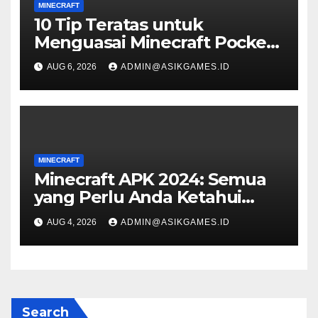
MINECRAFT
10 Tip Teratas untuk
Menguasai Minecraft Pocket
Edition
AUG 6, 2026
ADMIN@ASIKGAMES.ID
MINECRAFT
Minecraft APK 2024: Semua
yang Perlu Anda Ketahui
untuk Pengalaman Bermain
AUG 4, 2026
ADMIN@ASIKGAMES.ID
Game Terbaik
Search