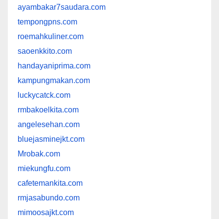
ayambakar7saudara.com
tempongpns.com
roemahkuliner.com
saoenkkito.com
handayaniprima.com
kampungmakan.com
luckycatck.com
rmbakoelkita.com
angelesehan.com
bluejasminejkt.com
Mrobak.com
miekungfu.com
cafetemankita.com
rmjasabundo.com
mimoosajkt.com