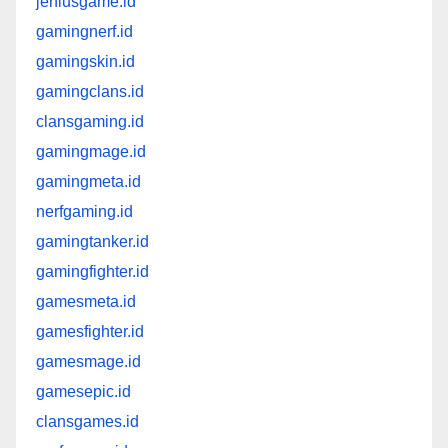
jeniusgame.id
gamingnerf.id
gamingskin.id
gamingclans.id
clansgaming.id
gamingmage.id
gamingmeta.id
nerfgaming.id
gamingtanker.id
gamingfighter.id
gamesmeta.id
gamesfighter.id
gamesmage.id
gamesepic.id
clansgames.id