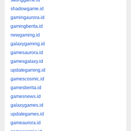
shadowgame.id
gamingaurora.id
gamingberita.id
newgaming.id
galaxygaming.id
gamesaurora.id
gamesgalaxy.id
updategaming.id
gamescosmic.id
gamesberita.id
gamesnews.id
galaxygames.id
updategames.id
gameaurora.id