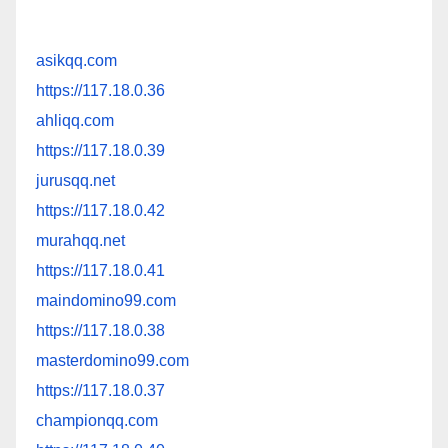
asikqq.com
https://117.18.0.36
ahliqq.com
https://117.18.0.39
jurusqq.net
https://117.18.0.42
murahqq.net
https://117.18.0.41
maindomino99.com
https://117.18.0.38
masterdomino99.com
https://117.18.0.37
championqq.com