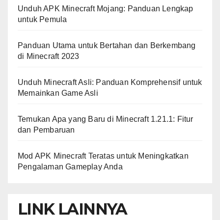
Unduh APK Minecraft Mojang: Panduan Lengkap
untuk Pemula
Panduan Utama untuk Bertahan dan Berkembang
di Minecraft 2023
Unduh Minecraft Asli: Panduan Komprehensif untuk
Memainkan Game Asli
Temukan Apa yang Baru di Minecraft 1.21.1: Fitur
dan Pembaruan
Mod APK Minecraft Teratas untuk Meningkatkan
Pengalaman Gameplay Anda
LINK LAINNYA