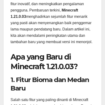
fitur inovatif, dan meningkatkan pengalaman
pengguna. Pembaruan terkini,
Minecraft
1.21.0.03
menghadirkan sejumlah fitur menarik
yang pasti akan menyenangkan baik penggemar
lama maupun pendatang baru. Dalam artikel ini,
kita akan mendalami peningkatan utama dan
tambahan baru yang membuat versi ini menonjol.
Apa yang Baru di
Minecraft 1.21.0.03?
1. Fitur Bioma dan Medan
Baru
Salah satu fitur yang paling dinanti di Minecraft