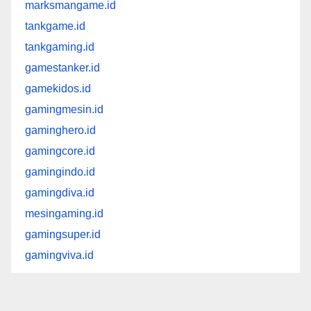
marksmangame.id
tankgame.id
tankgaming.id
gamestanker.id
gamekidos.id
gamingmesin.id
gaminghero.id
gamingcore.id
gamingindo.id
gamingdiva.id
mesingaming.id
gamingsuper.id
gamingviva.id