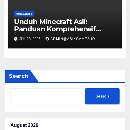
MINECRAFT
Unduh Minecraft Asli:
Panduan Komprehensif
untuk Memainkan Game Asli
JUL 28, 2026
ADMIN@ASIKGAMES.ID
Search
Search
August 2026