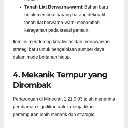
Tanah Liat Berwarna-warni
: Bahan baru
untuk membuat barang-barang dekoratif,
tanah liat berwarna-warni menambah
keragaman pada kreasi pemain.
Item ini mendorong kreativitas dan menawarkan
strategi baru untuk pengelolaan sumber daya
dalam mode bertahan hidup.
4. Mekanik Tempur yang
Dirombak
Pertarungan di Minecraft 1.21.0.03 telah menerima
pembaruan signifikan untuk menjadikan
pertempuran lebih menarik dan strategis.