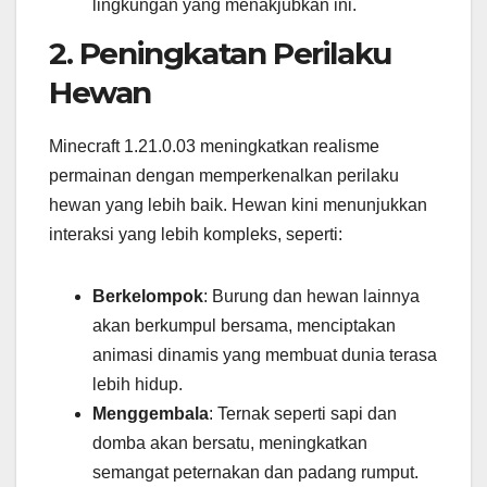
lingkungan yang menakjubkan ini.
2. Peningkatan Perilaku
Hewan
Minecraft 1.21.0.03 meningkatkan realisme
permainan dengan memperkenalkan perilaku
hewan yang lebih baik. Hewan kini menunjukkan
interaksi yang lebih kompleks, seperti:
Berkelompok
: Burung dan hewan lainnya
akan berkumpul bersama, menciptakan
animasi dinamis yang membuat dunia terasa
lebih hidup.
Menggembala
: Ternak seperti sapi dan
domba akan bersatu, meningkatkan
semangat peternakan dan padang rumput.