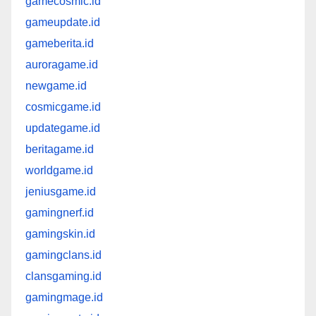
gamecosmic.id
gameupdate.id
gameberita.id
auroragame.id
newgame.id
cosmicgame.id
updategame.id
beritagame.id
worldgame.id
jeniusgame.id
gamingnerf.id
gamingskin.id
gamingclans.id
clansgaming.id
gamingmage.id