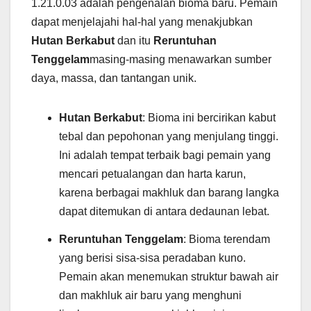
1.21.0.03 adalah pengenalan bioma baru. Pemain
dapat menjelajahi hal-hal yang menakjubkan
Hutan Berkabut
dan itu
Reruntuhan
Tenggelam
masing-masing menawarkan sumber
daya, massa, dan tantangan unik.
Hutan Berkabut
: Bioma ini bercirikan kabut
tebal dan pepohonan yang menjulang tinggi.
Ini adalah tempat terbaik bagi pemain yang
mencari petualangan dan harta karun,
karena berbagai makhluk dan barang langka
dapat ditemukan di antara dedaunan lebat.
Reruntuhan Tenggelam
: Bioma terendam
yang berisi sisa-sisa peradaban kuno.
Pemain akan menemukan struktur bawah air
dan makhluk air baru yang menghuni