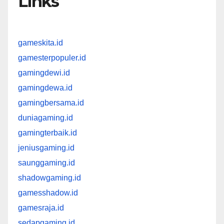
Links
gameskita.id
gamesterpopuler.id
gamingdewi.id
gamingdewa.id
gamingbersama.id
duniagaming.id
gamingterbaik.id
jeniusgaming.id
saunggaming.id
shadowgaming.id
gamesshadow.id
gamesraja.id
sedapgaming.id