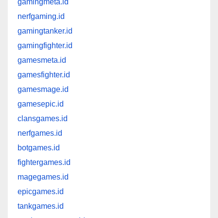
gamingmeta.id
nerfgaming.id
gamingtanker.id
gamingfighter.id
gamesmeta.id
gamesfighter.id
gamesmage.id
gamesepic.id
clansgames.id
nerfgames.id
botgames.id
fightergames.id
magegames.id
epicgames.id
tankgames.id