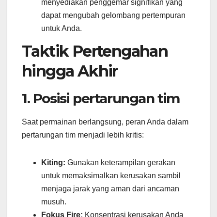
menyediakan penggemar signifikan yang
dapat mengubah gelombang pertempuran
untuk Anda.
Taktik Pertengahan
hingga Akhir
1. Posisi pertarungan tim
Saat permainan berlangsung, peran Anda dalam
pertarungan tim menjadi lebih kritis:
Kiting:
Gunakan keterampilan gerakan
untuk memaksimalkan kerusakan sambil
menjaga jarak yang aman dari ancaman
musuh.
Fokus Fire:
Konsentrasi kerusakan Anda