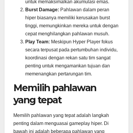
untuk memaksimalkan akumulasi emas.
Burst Damage:
Pahlawan dalam peran
hiper biasanya memiliki kerusakan burst
tinggi, memungkinkan mereka untuk dengan
cepat menghilangkan pahlawan musuh.
Play Team:
Meskipun Hyper Player fokus
secara terpusat pada pertumbuhan individu,
koordinasi dengan rekan satu tim sangat
penting untuk mengamankan tujuan dan
memenangkan pertarungan tim.
Memilih pahlawan
yang tepat
Memilih pahlawan yang tepat adalah langkah
penting dalam menguasai gameplay hiper. Di
bawah ini adalah beberapa pahlawan yang