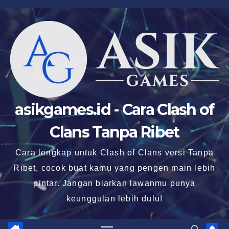
Skip
to
content
asikgames.id - Cara Clash of
Clans Tanpa Ribet
Cara lengkap untuk Clash of Clans versi Tanpa
Ribet, cocok buat kamu yang pengen main lebih
pintar. Jangan biarkan lawanmu punya
keunggulan lebih dulu!