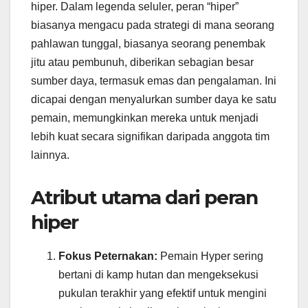
hiper. Dalam legenda seluler, peran “hiper”
biasanya mengacu pada strategi di mana seorang
pahlawan tunggal, biasanya seorang penembak
jitu atau pembunuh, diberikan sebagian besar
sumber daya, termasuk emas dan pengalaman. Ini
dicapai dengan menyalurkan sumber daya ke satu
pemain, memungkinkan mereka untuk menjadi
lebih kuat secara signifikan daripada anggota tim
lainnya.
Atribut utama dari peran
hiper
Fokus Peternakan:
Pemain Hyper sering
bertani di kamp hutan dan mengeksekusi
pukulan terakhir yang efektif untuk mengini