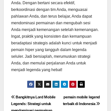
Anda. Dengan bertani secara efektif,
berkoordinasi dengan tim Anda, menguasai
pahlawan Anda, dan terus belajar, Anda dapat
mendominasi permainan dan mengubah sesi
Anda menjadi kemenangan setelah kemenangan.
Ingat, praktik yang konsisten dan kemampuan
beradaptasi strategis adalah kunci untuk menjadi
pemain hiper yang tangguh dalam legenda
seluler. Jadi bersiaplah, merumuskan strategi
Anda, dan memulai perjalanan Anda untuk
menjadi legenda yang hebat!
Post
Bangkitnya Lord Mobile
pemain mobile legend
Legends: Strategi untuk
terbaik di Indonesia
navigation
mendominasi permainan