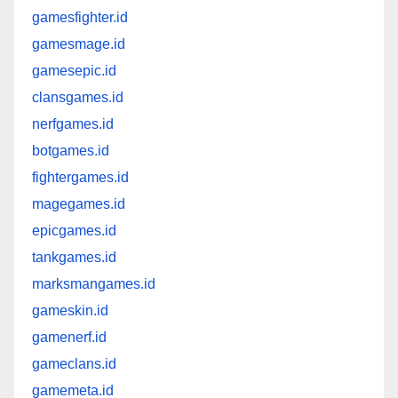
gamesfighter.id
gamesmage.id
gamesepic.id
clansgames.id
nerfgames.id
botgames.id
fightergames.id
magegames.id
epicgames.id
tankgames.id
marksmangames.id
gameskin.id
gamenerf.id
gameclans.id
gamemeta.id