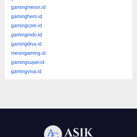
gamingmesin.id
gaminghero.id
gamingcore.id
gamingindo.id
gamingdiva.id
mesingaming.id
gamingsuper.id
gamingviva.id