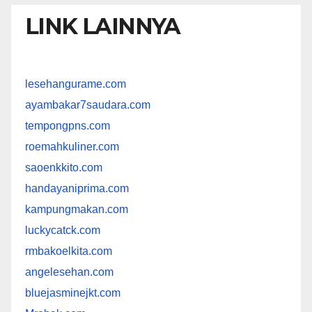
LINK LAINNYA
lesehangurame.com
ayambakar7saudara.com
tempongpns.com
roemahkuliner.com
saoenkkito.com
handayaniprima.com
kampungmakan.com
luckycatck.com
rmbakoelkita.com
angelesehan.com
bluejasminejkt.com