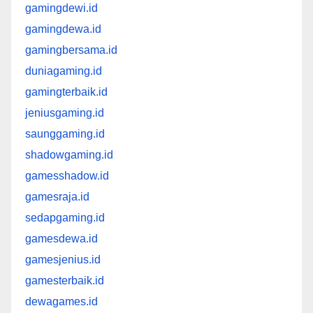
gamingdewi.id
gamingdewa.id
gamingbersama.id
duniagaming.id
gamingterbaik.id
jeniusgaming.id
saunggaming.id
shadowgaming.id
gamesshadow.id
gamesraja.id
sedapgaming.id
gamesdewa.id
gamesjenius.id
gamesterbaik.id
dewagames.id