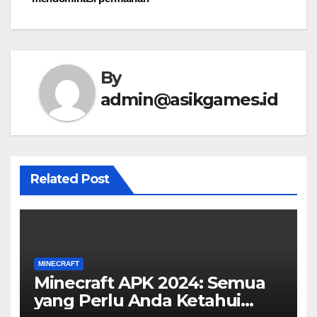
By
admin@asikgames.id
Related Post
MINECRAFT
Minecraft APK 2024: Semua
yang Perlu Anda Ketahui