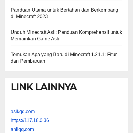
Panduan Utama untuk Bertahan dan Berkembang
di Minecraft 2023
Unduh Minecraft Asli: Panduan Komprehensif untuk
Memainkan Game Asli
Temukan Apa yang Baru di Minecraft 1.21.1: Fitur
dan Pembaruan
LINK LAINNYA
asikqq.com
https://117.18.0.36
ahliqq.com