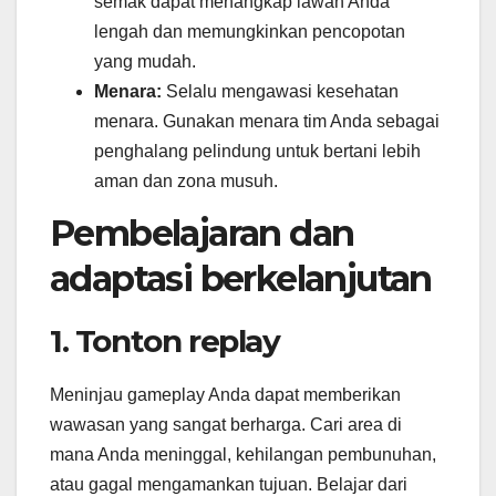
semak dapat menangkap lawan Anda
lengah dan memungkinkan pencopotan
yang mudah.
Menara:
Selalu mengawasi kesehatan
menara. Gunakan menara tim Anda sebagai
penghalang pelindung untuk bertani lebih
aman dan zona musuh.
Pembelajaran dan
adaptasi berkelanjutan
1. Tonton replay
Meninjau gameplay Anda dapat memberikan
wawasan yang sangat berharga. Cari area di
mana Anda meninggal, kehilangan pembunuhan,
atau gagal mengamankan tujuan. Belajar dari