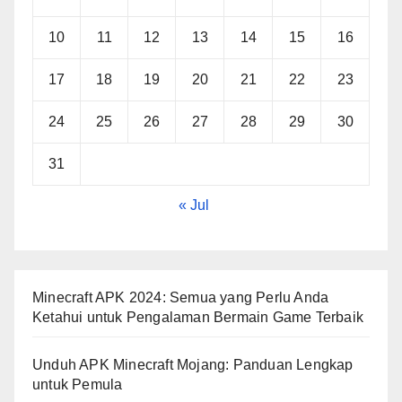
10
11
12
13
14
15
16
17
18
19
20
21
22
23
24
25
26
27
28
29
30
31
« Jul
Minecraft APK 2024: Semua yang Perlu Anda
Ketahui untuk Pengalaman Bermain Game Terbaik
Unduh APK Minecraft Mojang: Panduan Lengkap
untuk Pemula