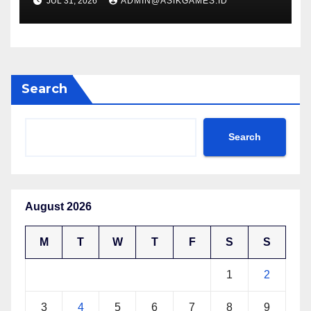
JUL 31, 2026
ADMIN@ASIKGAMES.ID
Search
Search
August 2026
M
T
W
T
F
S
S
1
2
3
4
5
6
7
8
9