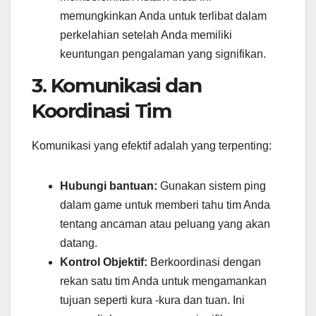
memungkinkan Anda untuk terlibat dalam
perkelahian setelah Anda memiliki
keuntungan pengalaman yang signifikan.
3. Komunikasi dan
Koordinasi Tim
Komunikasi yang efektif adalah yang terpenting:
Hubungi bantuan:
Gunakan sistem ping
dalam game untuk memberi tahu tim Anda
tentang ancaman atau peluang yang akan
datang.
Kontrol Objektif:
Berkoordinasi dengan
rekan satu tim Anda untuk mengamankan
tujuan seperti kura -kura dan tuan. Ini