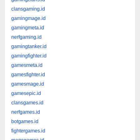
clansgaming.id
gamingmage.id
gamingmeta.id
nerfgaming.id
gamingtanker.id
gamingfighter.id
gamesmeta.id
gamesfighter.id
gamesmage.id
gamesepic.id
clansgames.id
nerfgames.id
botgames.id
fightergames.id