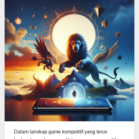
Dalam lanskap game kompetitif yang terus