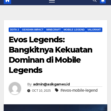
DOTA 2
GENSHIN IMPACT
MINECRAFT
MOBILE LEGEND
VALORANT
Evos Legends:
Bangkitnya Kekuatan
Dominan di Mobile
Legends
By
admin@asikgames.id
#evos-mobile-legend
OCT 10, 2025