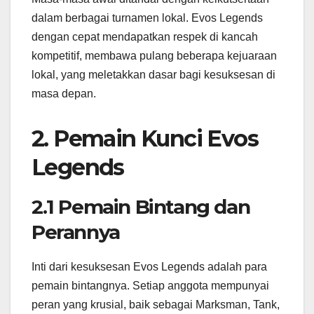
dalam berbagai turnamen lokal. Evos Legends
dengan cepat mendapatkan respek di kancah
kompetitif, membawa pulang beberapa kejuaraan
lokal, yang meletakkan dasar bagi kesuksesan di
masa depan.
2. Pemain Kunci Evos
Legends
2.1 Pemain Bintang dan
Perannya
Inti dari kesuksesan Evos Legends adalah para
pemain bintangnya. Setiap anggota mempunyai
peran yang krusial, baik sebagai Marksman, Tank,