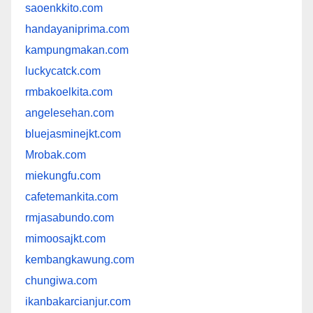
saoenkkito.com
handayaniprima.com
kampungmakan.com
luckycatck.com
rmbakoelkita.com
angelesehan.com
bluejasminejkt.com
Mrobak.com
miekungfu.com
cafetemankita.com
rmjasabundo.com
mimoosajkt.com
kembangkawung.com
chungiwa.com
ikanbakarcianjur.com