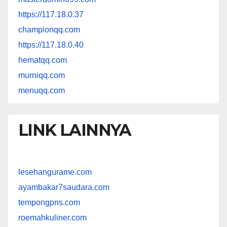
https://117.18.0.37
championqq.com
https://117.18.0.40
hematqq.com
murniqq.com
menuqq.com
LINK LAINNYA
lesehangurame.com
ayambakar7saudara.com
tempongpns.com
roemahkuliner.com