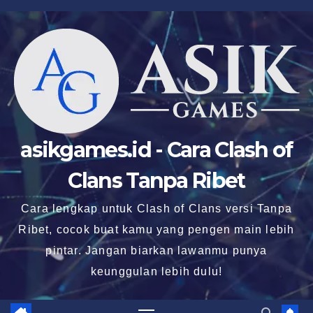
Skip
to
content
asikgames.id - Cara Clash of
Clans Tanpa Ribet
Cara lengkap untuk Clash of Clans versi Tanpa
Ribet, cocok buat kamu yang pengen main lebih
pintar. Jangan biarkan lawanmu punya
keunggulan lebih dulu!