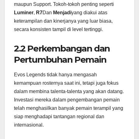
maupun Support. Tokoh-tokoh penting seperti
Luminer
,
R7
Dan
Menjadi
yang diakui atas
keterampilan dan kinerjanya yang luar biasa,
secara konsisten tampil di level tertinggi.
2.2 Perkembangan dan
Pertumbuhan Pemain
Evos Legends tidak hanya mengasah
kemampuan rosternya saat ini, tetapi juga fokus
dalam membina talenta-talenta yang akan datang.
Investasi mereka dalam pengembangan pemain
telah menghasilkan banyak pemain terampil yang
siap menghadapi tantangan regional dan
internasional.