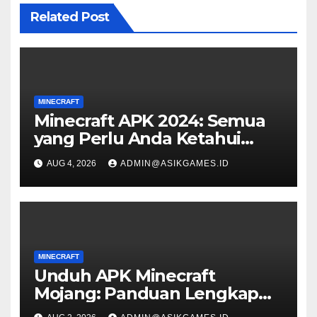
Related Post
MINECRAFT
Minecraft APK 2024: Semua
yang Perlu Anda Ketahui
untuk Pengalaman Bermain
AUG 4, 2026
ADMIN@ASIKGAMES.ID
Game Terbaik
MINECRAFT
Unduh APK Minecraft
Mojang: Panduan Lengkap
untuk Pemula