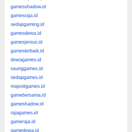
gamesshadow.id
gamesraja.id
sedapgaming.id
gamesdewa.id
gamesjenius.id
gamesterbaik.id
dewagames.id
saunggames.id
sedapgames.id
majestigames.id
gamebersama.id
gameshadow.id
rajagames.id
gameraja.id
gamedewa.id