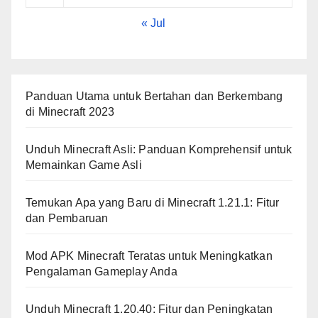
« Jul
Panduan Utama untuk Bertahan dan Berkembang
di Minecraft 2023
Unduh Minecraft Asli: Panduan Komprehensif untuk
Memainkan Game Asli
Temukan Apa yang Baru di Minecraft 1.21.1: Fitur
dan Pembaruan
Mod APK Minecraft Teratas untuk Meningkatkan
Pengalaman Gameplay Anda
Unduh Minecraft 1.20.40: Fitur dan Peningkatan