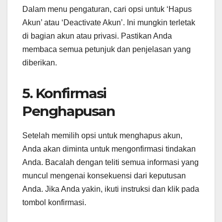
Dalam menu pengaturan, cari opsi untuk ‘Hapus
Akun’ atau ‘Deactivate Akun’. Ini mungkin terletak
di bagian akun atau privasi. Pastikan Anda
membaca semua petunjuk dan penjelasan yang
diberikan.
5. Konfirmasi
Penghapusan
Setelah memilih opsi untuk menghapus akun,
Anda akan diminta untuk mengonfirmasi tindakan
Anda. Bacalah dengan teliti semua informasi yang
muncul mengenai konsekuensi dari keputusan
Anda. Jika Anda yakin, ikuti instruksi dan klik pada
tombol konfirmasi.