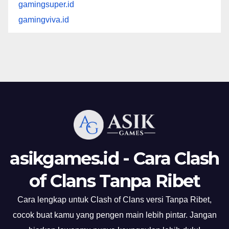
gamingsuper.id
gamingviva.id
asikgames.id - Cara Clash
of Clans Tanpa Ribet
Cara lengkap untuk Clash of Clans versi Tanpa Ribet,
cocok buat kamu yang pengen main lebih pintar. Jangan