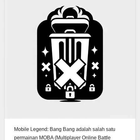
Mobile Legend: Bang Bang adalah salah satu
permainan MOBA (Multiplayer Online Battle