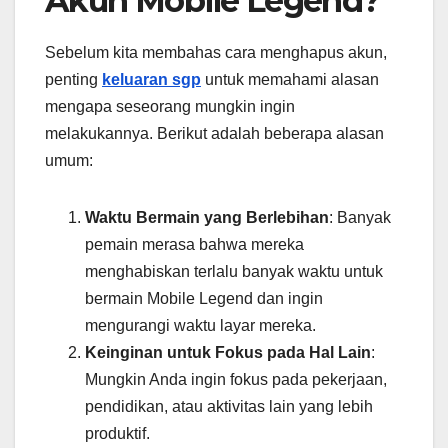
Akun Mobile Legend?
Sebelum kita membahas cara menghapus akun,
penting
keluaran sgp
untuk memahami alasan
mengapa seseorang mungkin ingin
melakukannya. Berikut adalah beberapa alasan
umum:
Waktu Bermain yang Berlebihan
: Banyak
pemain merasa bahwa mereka
menghabiskan terlalu banyak waktu untuk
bermain Mobile Legend dan ingin
mengurangi waktu layar mereka.
Keinginan untuk Fokus pada Hal Lain
:
Mungkin Anda ingin fokus pada pekerjaan,
pendidikan, atau aktivitas lain yang lebih
produktif.