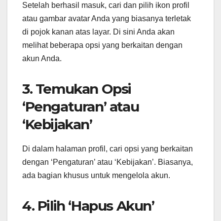
Setelah berhasil masuk, cari dan pilih ikon profil
atau gambar avatar Anda yang biasanya terletak
di pojok kanan atas layar. Di sini Anda akan
melihat beberapa opsi yang berkaitan dengan
akun Anda.
3. Temukan Opsi
‘Pengaturan’ atau
‘Kebijakan’
Di dalam halaman profil, cari opsi yang berkaitan
dengan ‘Pengaturan’ atau ‘Kebijakan’. Biasanya,
ada bagian khusus untuk mengelola akun.
4. Pilih ‘Hapus Akun’