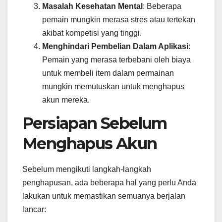
Masalah Kesehatan Mental
: Beberapa
pemain mungkin merasa stres atau tertekan
akibat kompetisi yang tinggi.
Menghindari Pembelian Dalam Aplikasi
:
Pemain yang merasa terbebani oleh biaya
untuk membeli item dalam permainan
mungkin memutuskan untuk menghapus
akun mereka.
Persiapan Sebelum
Menghapus Akun
Sebelum mengikuti langkah-langkah
penghapusan, ada beberapa hal yang perlu Anda
lakukan untuk memastikan semuanya berjalan
lancar: