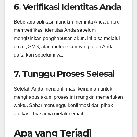
6. Verifikasi Identitas Anda
Beberapa aplikasi mungkin meminta Anda untuk
memverifikasi identitas Anda sebelum
mengizinkan penghapusan akun. Ini bisa melalui
email, SMS, atau metode lain yang telah Anda
daftarkan sebelumnya.
7. Tunggu Proses Selesai
Setelah Anda mengonfirmasi keinginan untuk
menghapus akun, proses ini mungkin memerlukan
waktu. Sabar menunggu konfirmasi dari pihak
aplikasi, biasanya melalui email.
Apa yang Terjadi