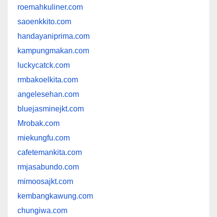
roemahkuliner.com
saoenkkito.com
handayaniprima.com
kampungmakan.com
luckycatck.com
rmbakoelkita.com
angelesehan.com
bluejasminejkt.com
Mrobak.com
miekungfu.com
cafetemankita.com
rmjasabundo.com
mimoosajkt.com
kembangkawung.com
chungiwa.com