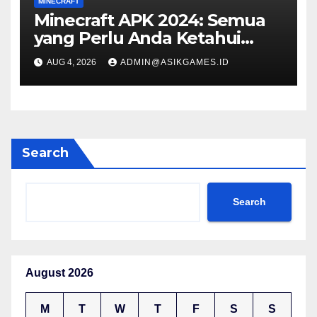
MINECRAFT
Minecraft APK 2024: Semua
yang Perlu Anda Ketahui
untuk Pengalaman Bermain
AUG 4, 2026
ADMIN@ASIKGAMES.ID
Game Terbaik
Search
Search
August 2026
M
T
W
T
F
S
S