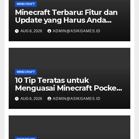
MINECRAFT
Minecraft Terbaru: Fitur dan
Update yang Harus Anda
Coba
AUG 8, 2026
ADMIN@ASIKGAMES.ID
MINECRAFT
10 Tip Teratas untuk
Menguasai Minecraft Pocket
Edition
AUG 6, 2026
ADMIN@ASIKGAMES.ID