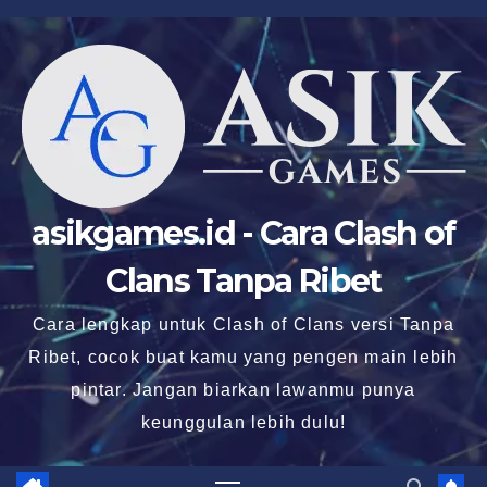
Skip
to
content
asikgames.id - Cara Clash of
Clans Tanpa Ribet
Cara lengkap untuk Clash of Clans versi Tanpa
Ribet, cocok buat kamu yang pengen main lebih
pintar. Jangan biarkan lawanmu punya
keunggulan lebih dulu!