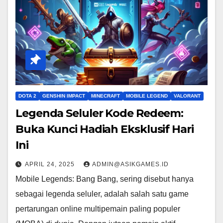
DOTA 2
GENSHIN IMPACT
MINECRAFT
MOBILE LEGEND
VALORANT
Legenda Seluler Kode Redeem:
Buka Kunci Hadiah Eksklusif Hari
Ini
APRIL 24, 2025
ADMIN@ASIKGAMES.ID
Mobile Legends: Bang Bang, sering disebut hanya
sebagai legenda seluler, adalah salah satu game
pertarungan online multipemain paling populer