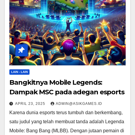
LAIN - LAIN
Bangkitnya Mobile Legends:
Dampak MSC pada adegan esports
APRIL 23, 2025
ADMIN@ASIKGAMES.ID
Karena dunia esports terus tumbuh dan berkembang,
satu judul yang telah membuat tanda adalah Legenda
Mobile: Bang Bang (MLBB). Dengan jutaan pemain di