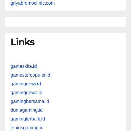
griyabromoclinic.com
Links
gameskita.id
gamesterpopuler.id
gamingdewi.id
gamingdewa.id
gamingbersama.id
duniagaming.id
gamingterbaik.id
jeniusgaming.id