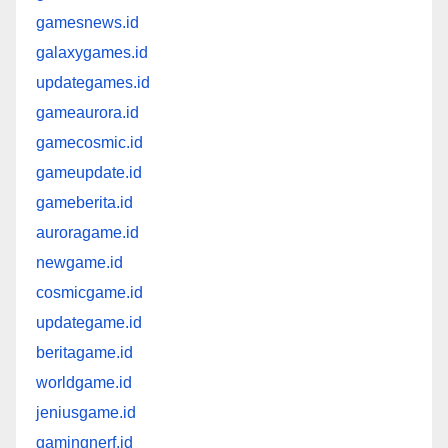
gamesnews.id
galaxygames.id
updategames.id
gameaurora.id
gamecosmic.id
gameupdate.id
gameberita.id
auroragame.id
newgame.id
cosmicgame.id
updategame.id
beritagame.id
worldgame.id
jeniusgame.id
gamingnerf.id