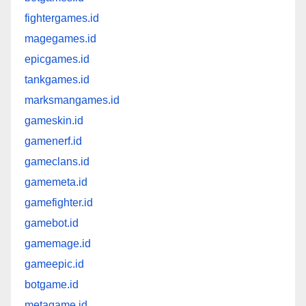
fightergames.id
magegames.id
epicgames.id
tankgames.id
marksmangames.id
gameskin.id
gamenerf.id
gameclans.id
gamemeta.id
gamefighter.id
gamebot.id
gamemage.id
gameepic.id
botgame.id
metagame.id