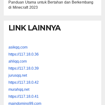
Panduan Utama untuk Bertahan dan Berkembang
di Minecraft 2023
LINK LAINNYA
asikqq.com
https://117.18.0.36
ahliqq.com
https://117.18.0.39
jurusqq.net
https://117.18.0.42
murahqq.net
https://117.18.0.41
maindomino99.com