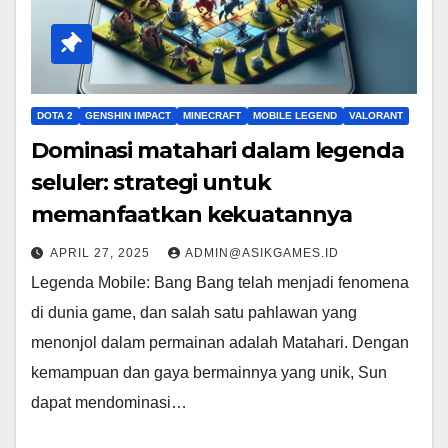
DOTA 2
GENSHIN IMPACT
MINECRAFT
MOBILE LEGEND
VALORANT
Dominasi matahari dalam legenda
seluler: strategi untuk
memanfaatkan kekuatannya
APRIL 27, 2025
ADMIN@ASIKGAMES.ID
Legenda Mobile: Bang Bang telah menjadi fenomena
di dunia game, dan salah satu pahlawan yang
menonjol dalam permainan adalah Matahari. Dengan
kemampuan dan gaya bermainnya yang unik, Sun
dapat mendominasi…