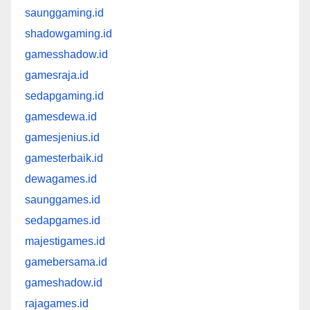
saunggaming.id
shadowgaming.id
gamesshadow.id
gamesraja.id
sedapgaming.id
gamesdewa.id
gamesjenius.id
gamesterbaik.id
dewagames.id
saunggames.id
sedapgames.id
majestigames.id
gamebersama.id
gameshadow.id
rajagames.id