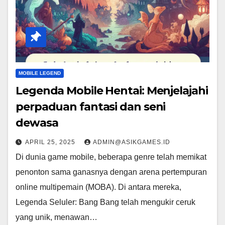
MOBILE LEGEND
Legenda Mobile Hentai: Menjelajahi
perpaduan fantasi dan seni
dewasa
APRIL 25, 2025
ADMIN@ASIKGAMES.ID
Di dunia game mobile, beberapa genre telah memikat
penonton sama ganasnya dengan arena pertempuran
online multipemain (MOBA). Di antara mereka,
Legenda Seluler: Bang Bang telah mengukir ceruk
yang unik, menawan…