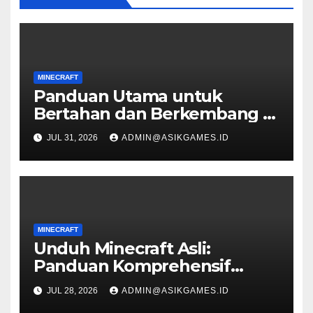
MINECRAFT
Panduan Utama untuk
Bertahan dan Berkembang di
Minecraft 2023
JUL 31, 2026
ADMIN@ASIKGAMES.ID
MINECRAFT
Unduh Minecraft Asli:
Panduan Komprehensif
untuk Memainkan Game Asli
JUL 28, 2026
ADMIN@ASIKGAMES.ID