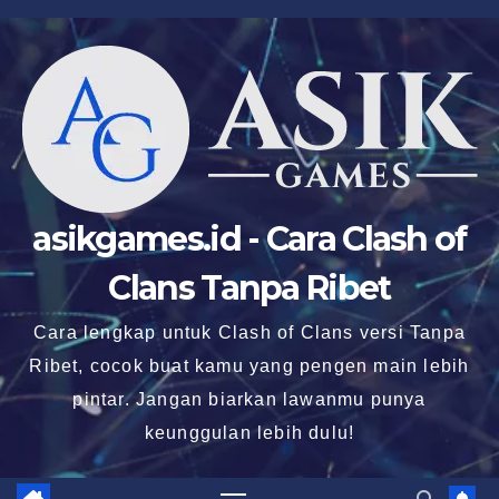
Skip
to
content
asikgames.id - Cara Clash of
Clans Tanpa Ribet
Cara lengkap untuk Clash of Clans versi Tanpa
Ribet, cocok buat kamu yang pengen main lebih
pintar. Jangan biarkan lawanmu punya
keunggulan lebih dulu!