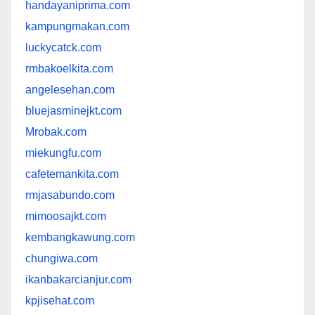
handayaniprima.com
kampungmakan.com
luckycatck.com
rmbakoelkita.com
angelesehan.com
bluejasminejkt.com
Mrobak.com
miekungfu.com
cafetemankita.com
rmjasabundo.com
mimoosajkt.com
kembangkawung.com
chungiwa.com
ikanbakarcianjur.com
kpjisehat.com