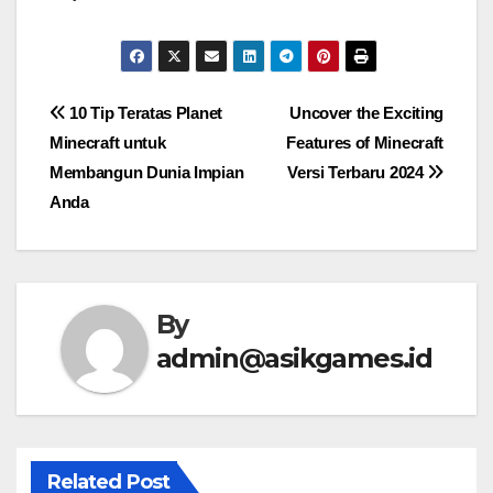
Post
10 Tip Teratas Planet
Uncover the Exciting
Minecraft untuk
Features of Minecraft
navigation
Membangun Dunia Impian
Versi Terbaru 2024
Anda
By
admin@asikgames.id
Related Post