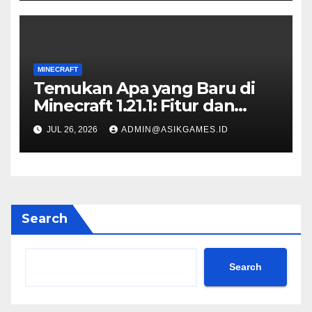
MINECRAFT
Temukan Apa yang Baru di
Minecraft 1.21.1: Fitur dan
Pembaruan
JUL 26, 2026
ADMIN@ASIKGAMES.ID
Search
Search