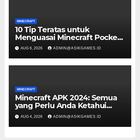
MINECRAFT
10 Tip Teratas untuk
Menguasai Minecraft Pocket
Edition
AUG 6, 2026
ADMIN@ASIKGAMES.ID
MINECRAFT
Minecraft APK 2024: Semua
yang Perlu Anda Ketahui
untuk Pengalaman Bermain
AUG 4, 2026
ADMIN@ASIKGAMES.ID
Game Terbaik