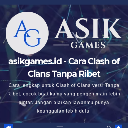
Skip
to
content
asikgames.id - Cara Clash of
Clans Tanpa Ribet
Cara lengkap untuk Clash of Clans versi Tanpa
Ribet, cocok buat kamu yang pengen main lebih
pintar. Jangan biarkan lawanmu punya
keunggulan lebih dulu!